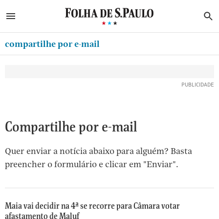
ABRIR SIDEBAR MENU
MENU
B
Ir
ASSINE
MINHA FOLHA
para
compartilhe por e-mail
MINHA PLAYLIST
o
Oferta Especial:
Oferta Especial:
conteúdo
NEWSLETTERS
ASSINE A FOLHA
ASSINE A FOLHA
R$1,90 no 1º mês
R$1,90 no 1º mês
[1]
MINHA ASSINATURA
Ir
para
FORMA DE PAGAMENTO
o
EDITAR SENHA E CONTA
Compartilhe por e-mail
menu
[2]
ATENDIMENTO
Quer enviar a notícia abaixo para alguém? Basta
Ir
CLUBE FOLHA
preencher o formulário e clicar em "Enviar".
para
CASA FOLHA
o
rodapé
SAIR
[3]
Maia vai decidir na 4ª se recorre para Câmara votar
afastamento de Maluf