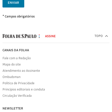
ENVIAR
* Campos obrigatórios
MODAL
500
TOPO
ASSINE
Folha
de
FOLHA
CANAIS DA FOLHA
S.Paulo
DE
Fale com a Redação
S.PAULO
Mapa do site
Sobre
Atendimento ao Assinante
a
Folha
Ombudsman
Política
Política de Privacidade
de
Princípios editoriais e conduta
Privacidade
Circulação Verificada
Expediente
Acervo
NEWSLETTER
Folha