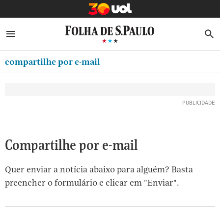
MINHA FOLHA
ABRIR SIDEBAR MENU
MENU
B
Ir
ASSINE
MINHA PLAYLIST
para
compartilhe por e-mail
NEWSLETTERS
o
Oferta Especial:
Oferta Especial:
conteúdo
MINHA ASSINATURA
ASSINE A FOLHA
ASSINE A FOLHA
R$1,90 no 1º mês
R$1,90 no 1º mês
[1]
FORMA DE PAGAMENTO
Ir
para
EDITAR SENHA E CONTA
o
ATENDIMENTO
Compartilhe por e-mail
menu
[2]
CLUBE FOLHA
Quer enviar a notícia abaixo para alguém? Basta
Ir
CASA FOLHA
preencher o formulário e clicar em "Enviar".
para
o
SAIR
rodapé