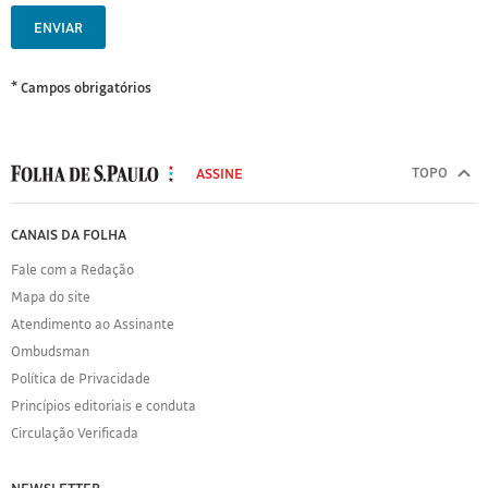
ENVIAR
* Campos obrigatórios
MODAL
500
TOPO
ASSINE
Folha
de
FOLHA
CANAIS DA FOLHA
S.Paulo
DE
Fale com a Redação
S.PAULO
Mapa do site
Sobre
Atendimento ao Assinante
a
Folha
Ombudsman
Política
Política de Privacidade
de
Princípios editoriais e conduta
Privacidade
Circulação Verificada
Expediente
Acervo
NEWSLETTER