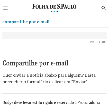
ABRIR SIDEBAR MENU
MENU
B
Ir
ASSINE
MINHA FOLHA
para
compartilhe por e-mail
MINHA PLAYLIST
o
Oferta Especial:
Oferta Especial:
conteúdo
NEWSLETTERS
ASSINE A FOLHA
ASSINE A FOLHA
R$1,90 no 1º mês
R$1,90 no 1º mês
[1]
MINHA ASSINATURA
Ir
para
FORMA DE PAGAMENTO
o
EDITAR SENHA E CONTA
Compartilhe por e-mail
menu
[2]
ATENDIMENTO
Quer enviar a notícia abaixo para alguém? Basta
Ir
CLUBE FOLHA
preencher o formulário e clicar em "Enviar".
para
CASA FOLHA
o
rodapé
SAIR
[3]
Dodge deve levar estilo rígido e reservado à Procuradoria