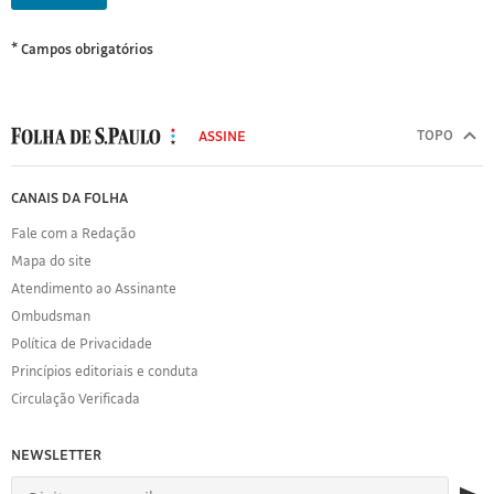
* Campos obrigatórios
MODAL
500
TOPO
ASSINE
Folha
de
FOLHA
CANAIS DA FOLHA
S.Paulo
DE
Fale com a Redação
S.PAULO
Mapa do site
Sobre
Atendimento ao Assinante
a
Folha
Ombudsman
Política
Política de Privacidade
de
Princípios editoriais e conduta
Privacidade
Circulação Verificada
Expediente
Acervo
NEWSLETTER
Folha