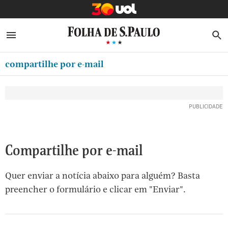
MINHA FOLHA
ABRIR SIDEBAR MENU
MENU
B
Ir
ASSINE
MINHA PLAYLIST
para
compartilhe por e-mail
NEWSLETTERS
o
Oferta Especial:
Oferta Especial:
conteúdo
MINHA ASSINATURA
ASSINE A FOLHA
ASSINE A FOLHA
R$1,90 no 1º mês
R$1,90 no 1º mês
[1]
FORMA DE PAGAMENTO
Ir
para
EDITAR SENHA E CONTA
o
ATENDIMENTO
Compartilhe por e-mail
menu
[2]
CLUBE FOLHA
Quer enviar a notícia abaixo para alguém? Basta
Ir
CASA FOLHA
preencher o formulário e clicar em "Enviar".
para
o
SAIR
rodapé