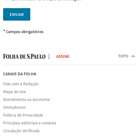
ENVIAR
* Campos obrigatórios
MODAL
500
TOPO
ASSINE
Folha
de
FOLHA
CANAIS DA FOLHA
S.Paulo
DE
Fale com a Redação
S.PAULO
Mapa do site
Sobre
Atendimento ao Assinante
a
Folha
Ombudsman
Política
Política de Privacidade
de
Princípios editoriais e conduta
Privacidade
Circulação Verificada
Expediente