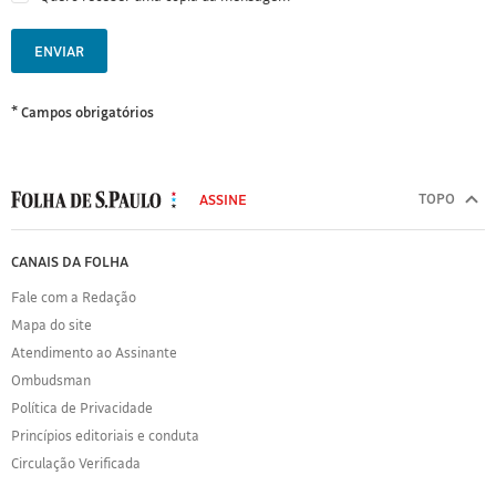
ENVIAR
* Campos obrigatórios
MODAL
500
TOPO
ASSINE
Folha
de
FOLHA
CANAIS DA FOLHA
S.Paulo
DE
Fale com a Redação
S.PAULO
Mapa do site
Sobre
Atendimento ao Assinante
a
Folha
Ombudsman
Política
Política de Privacidade
de
Princípios editoriais e conduta
Privacidade
Circulação Verificada
Expediente