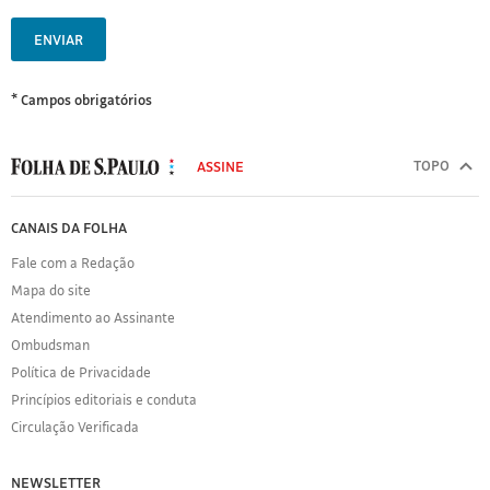
ENVIAR
* Campos obrigatórios
MODAL
500
TOPO
ASSINE
Folha
de
FOLHA
CANAIS DA FOLHA
S.Paulo
DE
Fale com a Redação
S.PAULO
Mapa do site
Sobre
Atendimento ao Assinante
a
Folha
Ombudsman
Política
Política de Privacidade
de
Princípios editoriais e conduta
Privacidade
Circulação Verificada
Expediente
Acervo
NEWSLETTER