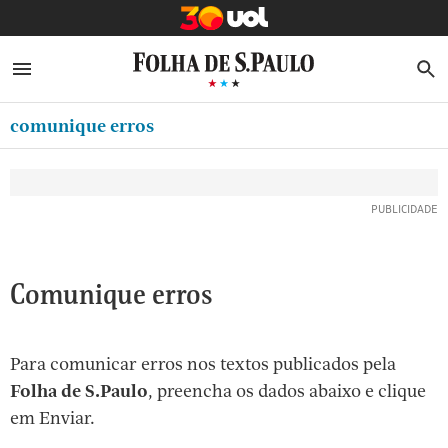
MINHA FOLHA
ABRIR SIDEBAR MENU
MENU
B
Ir
ASSINE
MINHA PLAYLIST
para
comunique erros
NEWSLETTERS
o
Oferta Especial:
Oferta Especial:
conteúdo
MINHA ASSINATURA
ASSINE A FOLHA
ASSINE A FOLHA
R$1,90 no 1º mês
R$1,90 no 1º mês
[1]
FORMA DE PAGAMENTO
Ir
para
EDITAR SENHA E CONTA
o
ATENDIMENTO
Comunique erros
menu
[2]
CLUBE FOLHA
Ir
Para comunicar erros nos textos publicados pela
CASA FOLHA
para
Folha de S.Paulo
, preencha os dados abaixo e clique
o
SAIR
em Enviar.
rodapé