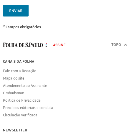
ENVIAR
* Campos obrigatórios
MODAL
500
TOPO
ASSINE
Folha
de
FOLHA
CANAIS DA FOLHA
S.Paulo
DE
Fale com a Redação
S.PAULO
Mapa do site
Sobre
Atendimento ao Assinante
a
Folha
Ombudsman
Política
Política de Privacidade
de
Princípios editoriais e conduta
Privacidade
Circulação Verificada
Expediente
Acervo
NEWSLETTER