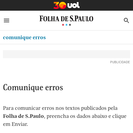
MINHA FOLHA
ABRIR SIDEBAR MENU
MENU
B
Ir
ASSINE
MINHA PLAYLIST
para
comunique erros
NEWSLETTERS
o
Oferta Especial:
Oferta Especial:
conteúdo
MINHA ASSINATURA
ASSINE A FOLHA
ASSINE A FOLHA
R$1,90 no 1º mês
R$1,90 no 1º mês
[1]
FORMA DE PAGAMENTO
Ir
para
EDITAR SENHA E CONTA
o
ATENDIMENTO
Comunique erros
menu
[2]
CLUBE FOLHA
Ir
Para comunicar erros nos textos publicados pela
CASA FOLHA
para
Folha de S.Paulo
, preencha os dados abaixo e clique
o
SAIR
em Enviar.
rodapé