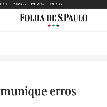
GBANK
CURSOS
UOL PLAY
UOL ADS
munique erros