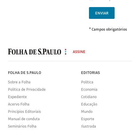
ENVIAR
* Campos obrigatórios
MODAL
500
ASSINE
Folha
de
S.Paulo
FOLHA DE S.PAULO
EDITORIAS
Sobre a Folha
Política
Política de Privacidade
Economia
Expediente
Cotidiano
Acervo Folha
Educação
Princípios Editoriais
Mundo
Manual de conduta
Esporte
Seminários Folha
Ilustrada