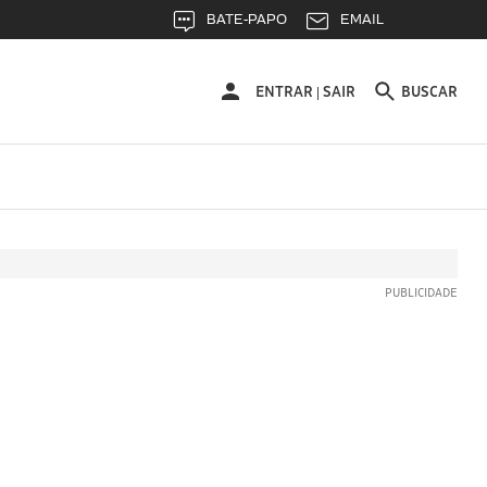
BATE-PAPO
EMAIL
ENTRAR
ENTRAR
SAIR
BUSCAR
|