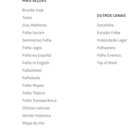
MAIS SEÇÕES
Brasília Hoje
OUTROS CANAIS
Todas
Dias Melhores
Datafolha
Folha Social+
Estúdio Folha
Seminários Folha
Publicidade Legal
Folha Jogos
Folhapress
Folha en Español
Folha Eventos
Folha In English
Top of Mind
Folhainvest
Folhaleaks
Folha Mapas
Folha Tópicos
Folha Transparência
Últimas notícias
Versão Impressa
Mapa do site