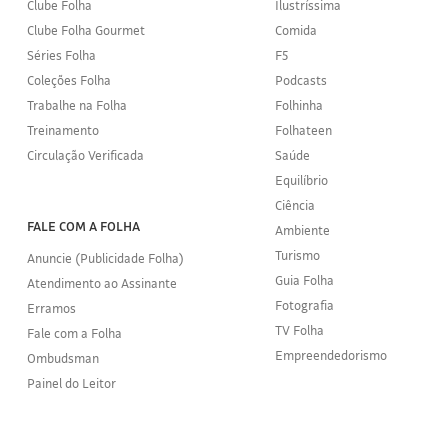
Clube Folha
Ilustríssima
Clube Folha Gourmet
Comida
Séries Folha
F5
Coleções Folha
Podcasts
Trabalhe na Folha
Folhinha
Treinamento
Folhateen
Circulação Verificada
Saúde
Equilíbrio
Ciência
FALE COM A FOLHA
Ambiente
Turismo
Anuncie (Publicidade Folha)
Guia Folha
Atendimento ao Assinante
Fotografia
Erramos
TV Folha
Fale com a Folha
Empreendedorismo
Ombudsman
Painel do Leitor