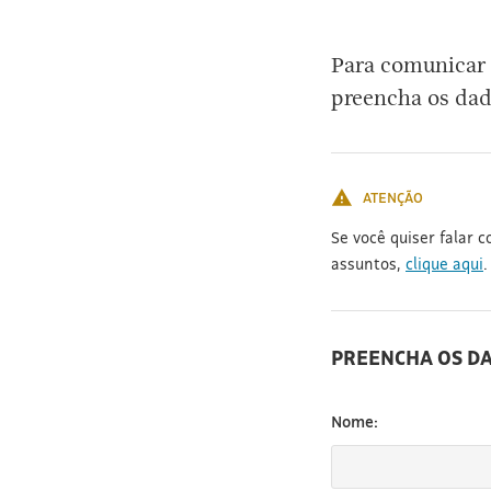
[3]
Para comunicar 
preencha os dad
ATENÇÃO
Se você quiser falar 
assuntos,
clique aqui
.
PREENCHA OS D
Nome: