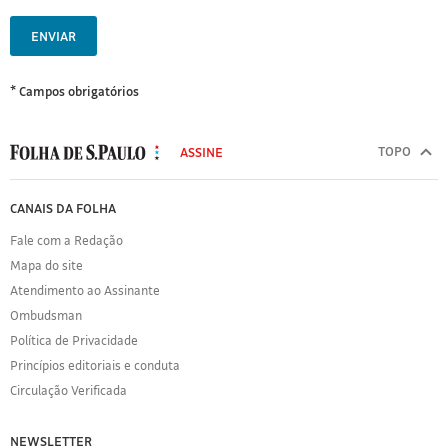
ENVIAR
* Campos obrigatórios
MODAL
500
TOPO
ASSINE
Folha
de
FOLHA
CANAIS DA FOLHA
S.Paulo
DE
Fale com a Redação
S.PAULO
Mapa do site
Sobre
Atendimento ao Assinante
a
Folha
Ombudsman
Política
Política de Privacidade
de
Princípios editoriais e conduta
Privacidade
Circulação Verificada
Expediente
Acervo
NEWSLETTER