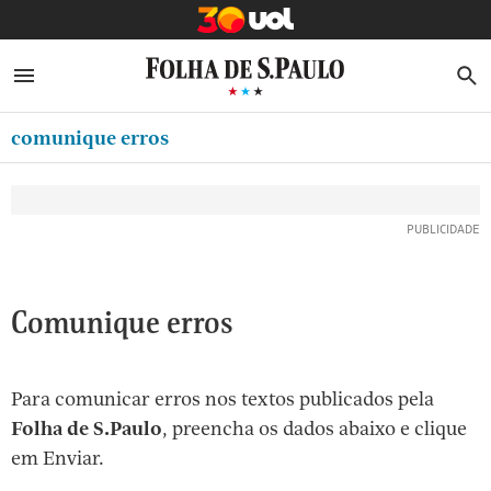
MINHA FOLHA
ABRIR SIDEBAR MENU
MENU
B
Ir
ASSINE
MINHA PLAYLIST
para
comunique erros
NEWSLETTERS
o
Oferta Especial:
Oferta Especial:
conteúdo
MINHA ASSINATURA
ASSINE A FOLHA
ASSINE A FOLHA
R$1,90 no 1º mês
R$1,90 no 1º mês
[1]
FORMA DE PAGAMENTO
Ir
para
EDITAR SENHA E CONTA
o
ATENDIMENTO
Comunique erros
menu
[2]
CLUBE FOLHA
Ir
Para comunicar erros nos textos publicados pela
CASA FOLHA
para
Folha de S.Paulo
, preencha os dados abaixo e clique
o
SAIR
em Enviar.
rodapé