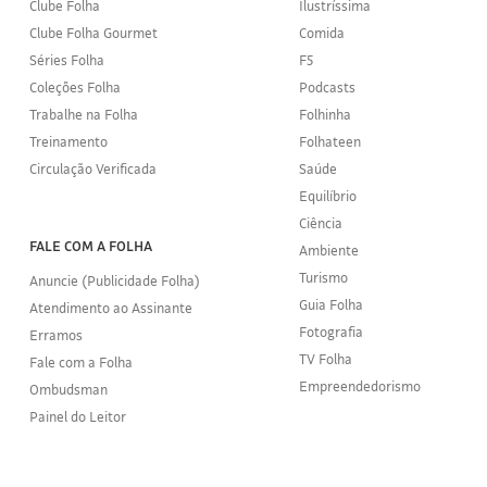
Clube Folha
Ilustríssima
Clube Folha Gourmet
Comida
Séries Folha
F5
Coleções Folha
Podcasts
Trabalhe na Folha
Folhinha
Treinamento
Folhateen
Circulação Verificada
Saúde
Equilíbrio
Ciência
FALE COM A FOLHA
Ambiente
Turismo
Anuncie (Publicidade Folha)
Guia Folha
Atendimento ao Assinante
Fotografia
Erramos
TV Folha
Fale com a Folha
Empreendedorismo
Ombudsman
Painel do Leitor