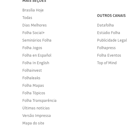
MAIS SEÇÕES
Brasília Hoje
OUTROS CANAIS
Todas
Dias Melhores
Datafolha
Folha Social+
Estúdio Folha
Seminários Folha
Publicidade Legal
Folha Jogos
Folhapress
Folha en Español
Folha Eventos
Folha In English
Top of Mind
Folhainvest
Folhaleaks
Folha Mapas
Folha Tópicos
Folha Transparência
Últimas notícias
Versão Impressa
Mapa do site