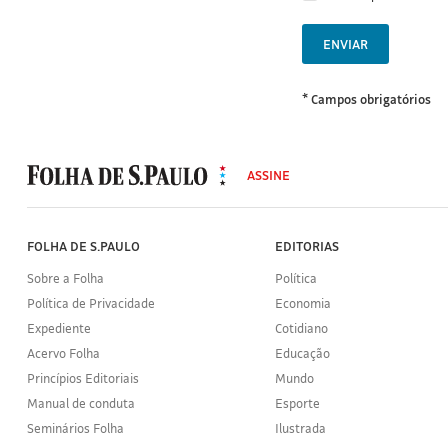
ENVIAR
* Campos obrigatórios
MODAL
500
ASSINE
Folha
de
S.Paulo
FOLHA DE S.PAULO
EDITORIAS
Sobre a Folha
Política
Política de Privacidade
Economia
Expediente
Cotidiano
Acervo Folha
Educação
Princípios Editoriais
Mundo
Manual de conduta
Esporte
Seminários Folha
Ilustrada