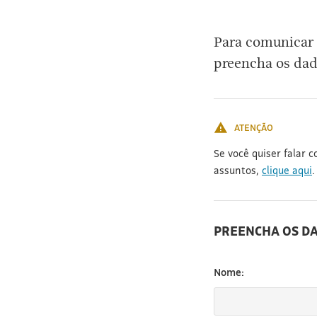
[3]
Para comunicar 
preencha os dad
ATENÇÃO
Se você quiser falar 
assuntos,
clique aqui
.
PREENCHA OS D
Nome: