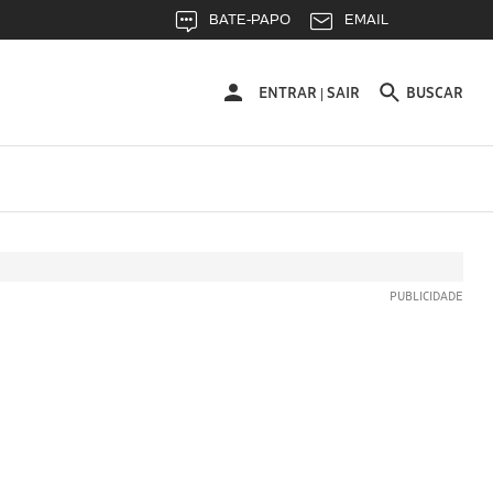
BATE-PAPO
EMAIL
ENTRAR
ENTRAR
SAIR
BUSCAR
|