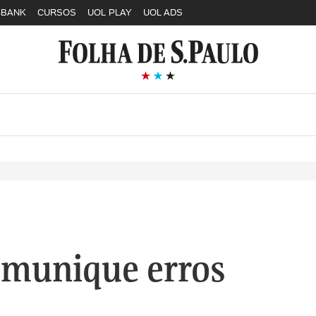
GBANK
CURSOS
UOL PLAY
UOL ADS
munique erros