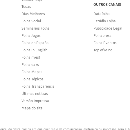
OUTROS CANAIS
Todas
Dias Melhores
Datafolha
Folha Social+
Estúdio Folha
Seminários Folha
Publicidade Legal
Folha Jogos
Folhapress
Folha en Español
Folha Eventos
Folha In English
Top of Mind
Folhainvest
Folhaleaks
Folha Mapas
Folha Tópicos
Folha Transparência
Últimas notícias
Versão Impressa
Mapa do site
o conteúdo desta página em qualquer meio de comunicação, eletrônico ou impresso, sem aut