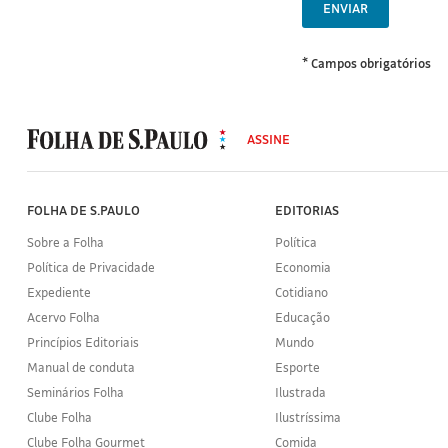
ENVIAR
* Campos obrigatórios
MODAL
500
ASSINE
Folha
de
S.Paulo
FOLHA DE S.PAULO
EDITORIAS
Sobre a Folha
Política
Política de Privacidade
Economia
Expediente
Cotidiano
Acervo Folha
Educação
Princípios Editoriais
Mundo
Manual de conduta
Esporte
Seminários Folha
Ilustrada
Clube Folha
Ilustríssima
Clube Folha Gourmet
Comida