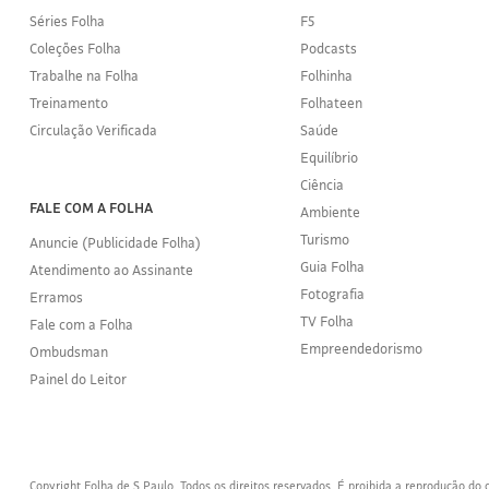
Séries Folha
F5
Coleções Folha
Podcasts
Trabalhe na Folha
Folhinha
Treinamento
Folhateen
Circulação Verificada
Saúde
Equilíbrio
Ciência
FALE COM A FOLHA
Ambiente
Turismo
Anuncie (Publicidade Folha)
Guia Folha
Atendimento ao Assinante
Fotografia
Erramos
TV Folha
Fale com a Folha
Empreendedorismo
Ombudsman
Painel do Leitor
Copyright Folha de S.Paulo. Todos os direitos reservados. É proibida a reprodução d