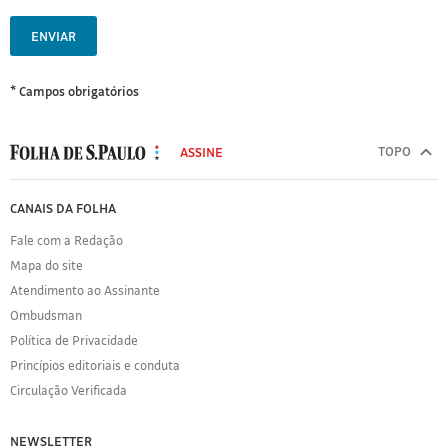
ENVIAR
* Campos obrigatórios
MODAL
500
TOPO
ASSINE
Folha
de
FOLHA
CANAIS DA FOLHA
S.Paulo
DE
Fale com a Redação
S.PAULO
Mapa do site
Sobre
Atendimento ao Assinante
a
Folha
Ombudsman
Política
Política de Privacidade
de
Princípios editoriais e conduta
Privacidade
Circulação Verificada
Expediente
Acervo
NEWSLETTER