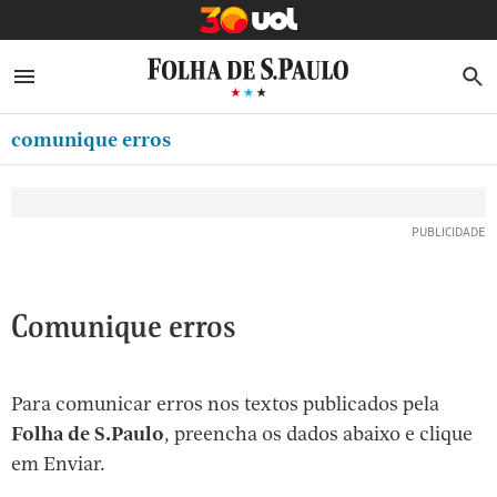
MINHA FOLHA
ABRIR SIDEBAR MENU
MENU
B
Ir
ASSINE
MINHA PLAYLIST
para
comunique erros
NEWSLETTERS
o
Oferta Especial:
Oferta Especial:
conteúdo
MINHA ASSINATURA
ASSINE A FOLHA
ASSINE A FOLHA
R$1,90 no 1º mês
R$1,90 no 1º mês
[1]
FORMA DE PAGAMENTO
Ir
para
EDITAR SENHA E CONTA
o
ATENDIMENTO
Comunique erros
menu
[2]
CLUBE FOLHA
Ir
Para comunicar erros nos textos publicados pela
CASA FOLHA
para
Folha de S.Paulo
, preencha os dados abaixo e clique
o
SAIR
em Enviar.
rodapé