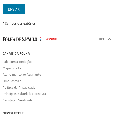
ENVIAR
* Campos obrigatórios
MODAL
500
TOPO
ASSINE
Folha
de
FOLHA
CANAIS DA FOLHA
S.Paulo
DE
Fale com a Redação
S.PAULO
Mapa do site
Sobre
Atendimento ao Assinante
a
Folha
Ombudsman
Política
Política de Privacidade
de
Princípios editoriais e conduta
Privacidade
Circulação Verificada
Expediente
Acervo
NEWSLETTER