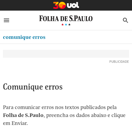
MINHA FOLHA
ABRIR SIDEBAR MENU
MENU
B
Ir
ASSINE
MINHA PLAYLIST
para
comunique erros
NEWSLETTERS
o
Oferta Especial:
Oferta Especial:
conteúdo
MINHA ASSINATURA
ASSINE A FOLHA
ASSINE A FOLHA
R$1,90 no 1º mês
R$1,90 no 1º mês
[1]
FORMA DE PAGAMENTO
Ir
para
EDITAR SENHA E CONTA
o
ATENDIMENTO
Comunique erros
menu
[2]
CLUBE FOLHA
Ir
Para comunicar erros nos textos publicados pela
CASA FOLHA
para
Folha de S.Paulo
, preencha os dados abaixo e clique
o
SAIR
em Enviar.
rodapé