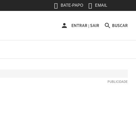
BATE-PAPO
EMAIL
ENTRAR
ENTRAR
SAIR
BUSCAR
|