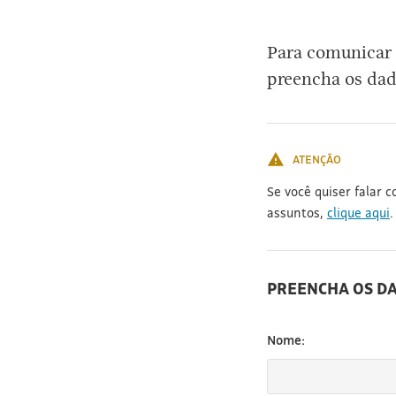
[3]
Para comunicar 
preencha os dad
ATENÇÃO
Se você quiser falar 
assuntos,
clique aqui
.
PREENCHA OS D
Nome: