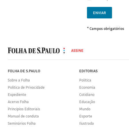
ENVIAR
* Campos obrigatórios
MODAL
500
ASSINE
Folha
de
S.Paulo
FOLHA DE S.PAULO
EDITORIAS
Sobre a Folha
Política
Política de Privacidade
Economia
Expediente
Cotidiano
Acervo Folha
Educação
Princípios Editoriais
Mundo
Manual de conduta
Esporte
Seminários Folha
Ilustrada