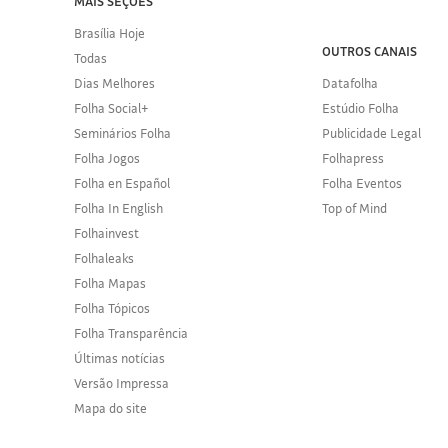
MAIS SEÇÕES
Brasília Hoje
OUTROS CANAIS
Todas
Dias Melhores
Datafolha
Folha Social+
Estúdio Folha
Seminários Folha
Publicidade Legal
Folha Jogos
Folhapress
Folha en Español
Folha Eventos
Folha In English
Top of Mind
Folhainvest
Folhaleaks
Folha Mapas
Folha Tópicos
Folha Transparência
Últimas notícias
Versão Impressa
Mapa do site