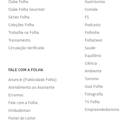
Clube Folha
Ilustríssima
Clube Folha Gourmet
Comida
Séries Folha
F5
Coleções Folha
Podcasts
Trabalhe na Folha
Folhinha
Treinamento
Folhateen
Circulação Verificada
Saúde
Equilíbrio
Ciência
FALE COM A FOLHA
Ambiente
Turismo
Anuncie (Publicidade Folha)
Guia Folha
Atendimento ao Assinante
Fotografia
Erramos
TV Folha
Fale com a Folha
Empreendedorismo
Ombudsman
Painel do Leitor