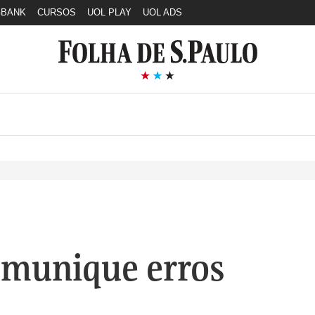
GBANK
CURSOS
UOL PLAY
UOL ADS
munique erros