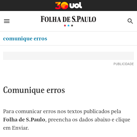
MINHA FOLHA
ABRIR SIDEBAR MENU
MENU
B
Ir
ASSINE
MINHA PLAYLIST
para
comunique erros
NEWSLETTERS
o
Oferta Especial:
Oferta Especial:
conteúdo
MINHA ASSINATURA
ASSINE A FOLHA
ASSINE A FOLHA
R$1,90 no 1º mês
R$1,90 no 1º mês
[1]
FORMA DE PAGAMENTO
Ir
para
EDITAR SENHA E CONTA
o
ATENDIMENTO
Comunique erros
menu
[2]
CLUBE FOLHA
Ir
Para comunicar erros nos textos publicados pela
CASA FOLHA
para
Folha de S.Paulo
, preencha os dados abaixo e clique
o
SAIR
em Enviar.
rodapé