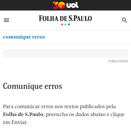
MINHA FOLHA
ABRIR SIDEBAR MENU
MENU
B
Ir
ASSINE
MINHA PLAYLIST
para
comunique erros
NEWSLETTERS
o
Oferta Especial:
Oferta Especial:
conteúdo
MINHA ASSINATURA
ASSINE A FOLHA
ASSINE A FOLHA
R$1,90 no 1º mês
R$1,90 no 1º mês
[1]
FORMA DE PAGAMENTO
Ir
para
EDITAR SENHA E CONTA
o
ATENDIMENTO
Comunique erros
menu
[2]
CLUBE FOLHA
Ir
Para comunicar erros nos textos publicados pela
CASA FOLHA
para
Folha de S.Paulo
, preencha os dados abaixo e clique
o
SAIR
em Enviar.
rodapé