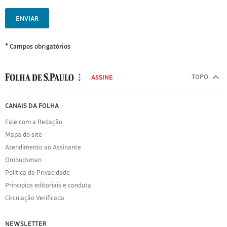
ENVIAR
* Campos obrigatórios
MODAL
500
TOPO
ASSINE
Folha
de
FOLHA
CANAIS DA FOLHA
S.Paulo
DE
Fale com a Redação
S.PAULO
Mapa do site
Sobre
Atendimento ao Assinante
a
Folha
Ombudsman
Política
Política de Privacidade
de
Princípios editoriais e conduta
Privacidade
Circulação Verificada
Expediente
Acervo
NEWSLETTER