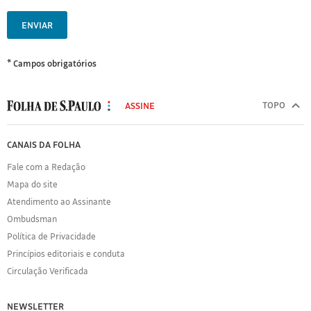
ENVIAR
* Campos obrigatórios
MODAL
500
TOPO
ASSINE
Folha
de
FOLHA
CANAIS DA FOLHA
S.Paulo
DE
Fale com a Redação
S.PAULO
Mapa do site
Sobre
Atendimento ao Assinante
a
Folha
Ombudsman
Política
Política de Privacidade
de
Princípios editoriais e conduta
Privacidade
Circulação Verificada
Expediente
Acervo
NEWSLETTER