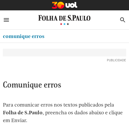
MINHA FOLHA
ABRIR SIDEBAR MENU
MENU
B
Ir
ASSINE
MINHA PLAYLIST
para
comunique erros
NEWSLETTERS
o
Oferta Especial:
Oferta Especial:
conteúdo
MINHA ASSINATURA
ASSINE A FOLHA
ASSINE A FOLHA
R$1,90 no 1º mês
R$1,90 no 1º mês
[1]
FORMA DE PAGAMENTO
Ir
para
EDITAR SENHA E CONTA
o
ATENDIMENTO
Comunique erros
menu
[2]
CLUBE FOLHA
Ir
Para comunicar erros nos textos publicados pela
CASA FOLHA
para
Folha de S.Paulo
, preencha os dados abaixo e clique
o
SAIR
em Enviar.
rodapé