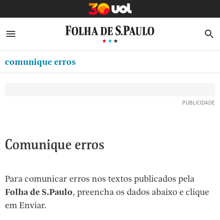
MINHA FOLHA
ABRIR SIDEBAR MENU
MENU
B
Ir
ASSINE
MINHA PLAYLIST
para
comunique erros
NEWSLETTERS
o
Oferta Especial:
Oferta Especial:
conteúdo
MINHA ASSINATURA
ASSINE A FOLHA
ASSINE A FOLHA
R$1,90 no 1º mês
R$1,90 no 1º mês
[1]
FORMA DE PAGAMENTO
Ir
para
EDITAR SENHA E CONTA
o
ATENDIMENTO
Comunique erros
menu
[2]
CLUBE FOLHA
Ir
Para comunicar erros nos textos publicados pela
CASA FOLHA
para
Folha de S.Paulo
, preencha os dados abaixo e clique
o
SAIR
em Enviar.
rodapé