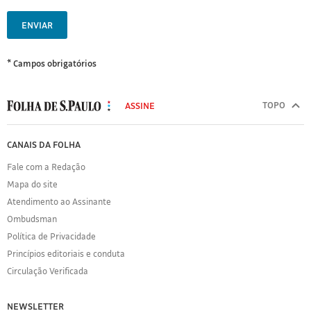
ENVIAR
* Campos obrigatórios
MODAL
500
TOPO
ASSINE
Folha
de
FOLHA
CANAIS DA FOLHA
S.Paulo
DE
Fale com a Redação
S.PAULO
Mapa do site
Sobre
Atendimento ao Assinante
a
Folha
Ombudsman
Política
Política de Privacidade
de
Princípios editoriais e conduta
Privacidade
Circulação Verificada
Expediente
Acervo
NEWSLETTER