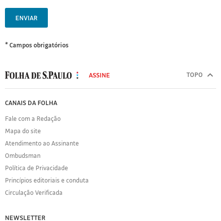
ENVIAR
* Campos obrigatórios
MODAL
500
TOPO
ASSINE
Folha
de
FOLHA
CANAIS DA FOLHA
S.Paulo
DE
Fale com a Redação
S.PAULO
Mapa do site
Sobre
Atendimento ao Assinante
a
Folha
Ombudsman
Política
Política de Privacidade
de
Princípios editoriais e conduta
Privacidade
Circulação Verificada
Expediente
Acervo
NEWSLETTER