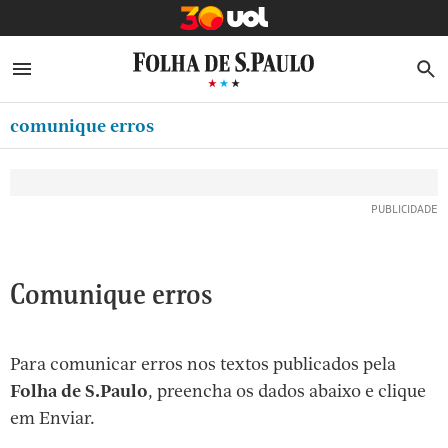
MINHA FOLHA
ABRIR SIDEBAR MENU
MENU
B
Ir
ASSINE
MINHA PLAYLIST
para
comunique erros
NEWSLETTERS
o
Oferta Especial:
Oferta Especial:
conteúdo
MINHA ASSINATURA
ASSINE A FOLHA
ASSINE A FOLHA
R$1,90 no 1º mês
R$1,90 no 1º mês
[1]
FORMA DE PAGAMENTO
Ir
para
EDITAR SENHA E CONTA
o
ATENDIMENTO
Comunique erros
menu
[2]
CLUBE FOLHA
Ir
Para comunicar erros nos textos publicados pela
CASA FOLHA
para
Folha de S.Paulo
, preencha os dados abaixo e clique
o
SAIR
em Enviar.
rodapé