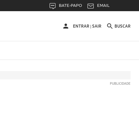
BATE-PAPO
EMAIL
ENTRAR
ENTRAR
SAIR
BUSCAR
|