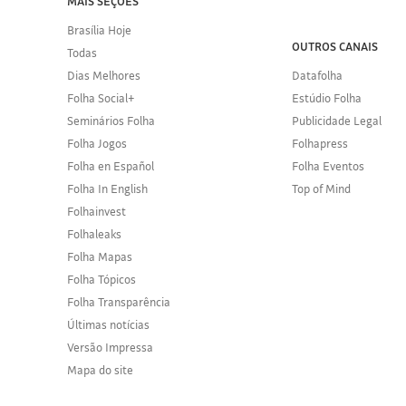
MAIS SEÇÕES
Brasília Hoje
OUTROS CANAIS
Todas
Dias Melhores
Datafolha
Folha Social+
Estúdio Folha
Seminários Folha
Publicidade Legal
Folha Jogos
Folhapress
Folha en Español
Folha Eventos
Folha In English
Top of Mind
Folhainvest
Folhaleaks
Folha Mapas
Folha Tópicos
Folha Transparência
Últimas notícias
Versão Impressa
Mapa do site