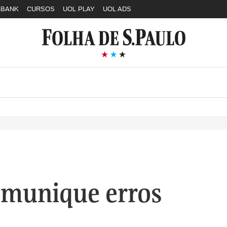
GBANK
CURSOS
UOL PLAY
UOL ADS
munique erros