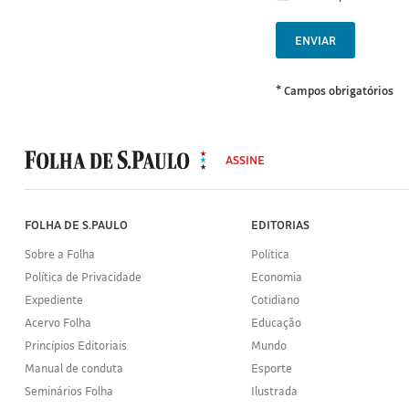
ENVIAR
* Campos obrigatórios
MODAL
500
ASSINE
Folha
de
S.Paulo
FOLHA DE S.PAULO
EDITORIAS
Sobre a Folha
Política
Política de Privacidade
Economia
Expediente
Cotidiano
Acervo Folha
Educação
Princípios Editoriais
Mundo
Manual de conduta
Esporte
Seminários Folha
Ilustrada