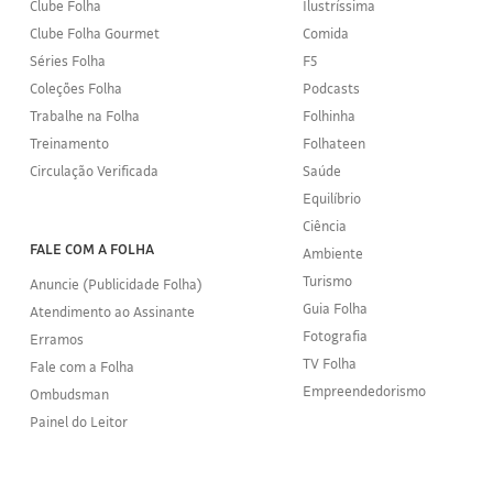
Clube Folha
Ilustríssima
Clube Folha Gourmet
Comida
Séries Folha
F5
Coleções Folha
Podcasts
Trabalhe na Folha
Folhinha
Treinamento
Folhateen
Circulação Verificada
Saúde
Equilíbrio
Ciência
FALE COM A FOLHA
Ambiente
Turismo
Anuncie (Publicidade Folha)
Guia Folha
Atendimento ao Assinante
Fotografia
Erramos
TV Folha
Fale com a Folha
Empreendedorismo
Ombudsman
Painel do Leitor