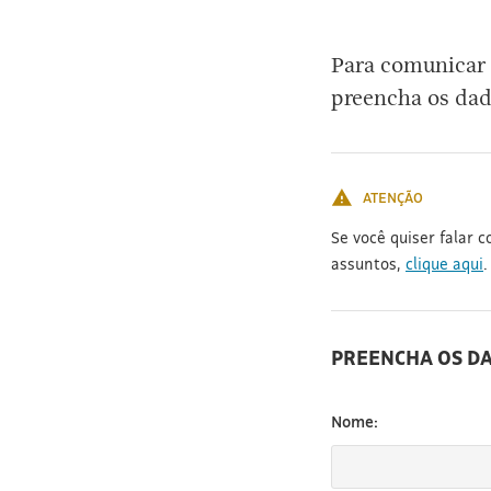
[3]
Para comunicar 
preencha os dad
ATENÇÃO
Se você quiser falar 
assuntos,
clique aqui
.
PREENCHA OS D
Nome: