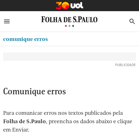
MINHA FOLHA
ABRIR SIDEBAR MENU
MENU
B
Ir
ASSINE
MINHA PLAYLIST
para
comunique erros
NEWSLETTERS
o
Oferta Especial:
Oferta Especial:
conteúdo
MINHA ASSINATURA
ASSINE A FOLHA
ASSINE A FOLHA
R$1,90 no 1º mês
R$1,90 no 1º mês
[1]
FORMA DE PAGAMENTO
Ir
para
EDITAR SENHA E CONTA
o
ATENDIMENTO
Comunique erros
menu
[2]
CLUBE FOLHA
Ir
Para comunicar erros nos textos publicados pela
CASA FOLHA
para
Folha de S.Paulo
, preencha os dados abaixo e clique
o
SAIR
em Enviar.
rodapé