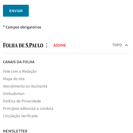
ENVIAR
* Campos obrigatórios
MODAL
500
TOPO
ASSINE
Folha
de
FOLHA
CANAIS DA FOLHA
S.Paulo
DE
Fale com a Redação
S.PAULO
Mapa do site
Sobre
Atendimento ao Assinante
a
Folha
Ombudsman
Política
Política de Privacidade
de
Princípios editoriais e conduta
Privacidade
Circulação Verificada
Expediente
Acervo
NEWSLETTER