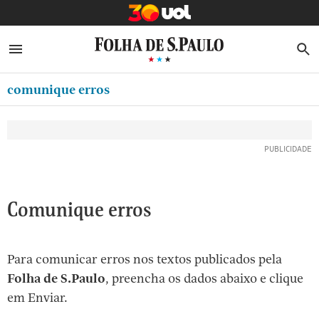
MINHA FOLHA
ABRIR SIDEBAR MENU
MENU
B
Ir
ASSINE
MINHA PLAYLIST
para
comunique erros
NEWSLETTERS
o
Oferta Especial:
Oferta Especial:
conteúdo
MINHA ASSINATURA
ASSINE A FOLHA
ASSINE A FOLHA
R$1,90 no 1º mês
R$1,90 no 1º mês
[1]
FORMA DE PAGAMENTO
Ir
para
EDITAR SENHA E CONTA
o
ATENDIMENTO
Comunique erros
menu
[2]
CLUBE FOLHA
Ir
Para comunicar erros nos textos publicados pela
CASA FOLHA
para
Folha de S.Paulo
, preencha os dados abaixo e clique
o
SAIR
em Enviar.
rodapé