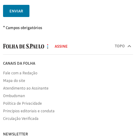
ENVIAR
* Campos obrigatórios
MODAL
500
TOPO
ASSINE
Folha
de
FOLHA
CANAIS DA FOLHA
S.Paulo
DE
Fale com a Redação
S.PAULO
Mapa do site
Sobre
Atendimento ao Assinante
a
Folha
Ombudsman
Política
Política de Privacidade
de
Princípios editoriais e conduta
Privacidade
Circulação Verificada
Expediente
Acervo
NEWSLETTER