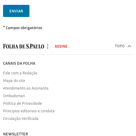
ENVIAR
* Campos obrigatórios
MODAL
500
TOPO
ASSINE
Folha
de
FOLHA
CANAIS DA FOLHA
S.Paulo
DE
Fale com a Redação
S.PAULO
Mapa do site
Sobre
Atendimento ao Assinante
a
Folha
Ombudsman
Política
Política de Privacidade
de
Princípios editoriais e conduta
Privacidade
Circulação Verificada
Expediente
Acervo
NEWSLETTER