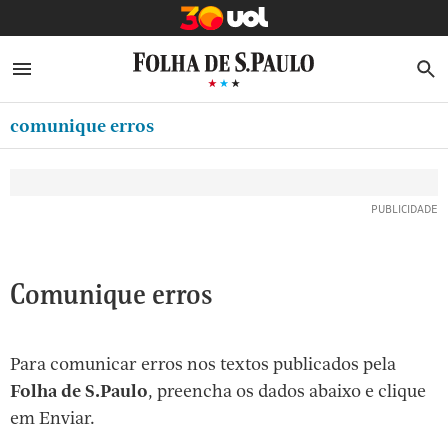
MINHA FOLHA
ABRIR SIDEBAR MENU
MENU
B
Ir
ASSINE
MINHA PLAYLIST
para
comunique erros
NEWSLETTERS
o
Oferta Especial:
Oferta Especial:
conteúdo
MINHA ASSINATURA
ASSINE A FOLHA
ASSINE A FOLHA
R$1,90 no 1º mês
R$1,90 no 1º mês
[1]
FORMA DE PAGAMENTO
Ir
para
EDITAR SENHA E CONTA
o
ATENDIMENTO
Comunique erros
menu
[2]
CLUBE FOLHA
Ir
Para comunicar erros nos textos publicados pela
CASA FOLHA
para
Folha de S.Paulo
, preencha os dados abaixo e clique
o
SAIR
em Enviar.
rodapé