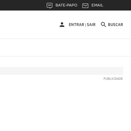
BATE-PAPO
EMAIL
ENTRAR
ENTRAR
SAIR
BUSCAR
|