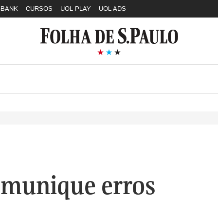
GBANK
CURSOS
UOL PLAY
UOL ADS
munique erros