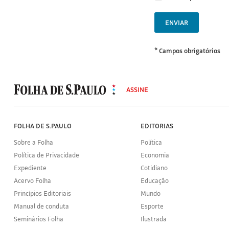
ENVIAR
* Campos obrigatórios
MODAL
500
ASSINE
Folha
de
S.Paulo
FOLHA DE S.PAULO
EDITORIAS
Sobre a Folha
Política
Política de Privacidade
Economia
Expediente
Cotidiano
Acervo Folha
Educação
Princípios Editoriais
Mundo
Manual de conduta
Esporte
Seminários Folha
Ilustrada