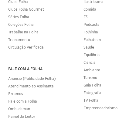
Clube Folha
Ilustríssima
Clube Folha Gourmet
Comida
Séries Folha
F5
Coleções Folha
Podcasts
Trabalhe na Folha
Folhinha
Treinamento
Folhateen
Circulação Verificada
Saúde
Equilíbrio
Ciência
FALE COM A FOLHA
Ambiente
Turismo
Anuncie (Publicidade Folha)
Guia Folha
Atendimento ao Assinante
Fotografia
Erramos
TV Folha
Fale com a Folha
Empreendedorismo
Ombudsman
Painel do Leitor