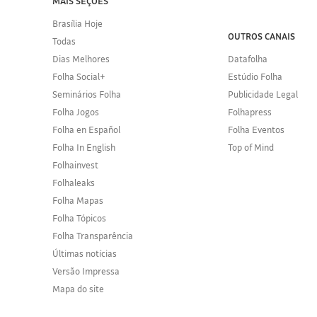
MAIS SEÇÕES
Brasília Hoje
OUTROS CANAIS
Todas
Dias Melhores
Datafolha
Folha Social+
Estúdio Folha
Seminários Folha
Publicidade Legal
Folha Jogos
Folhapress
Folha en Español
Folha Eventos
Folha In English
Top of Mind
Folhainvest
Folhaleaks
Folha Mapas
Folha Tópicos
Folha Transparência
Últimas notícias
Versão Impressa
Mapa do site