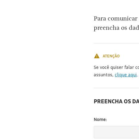
[3]
Para comunicar 
preencha os dad
ATENÇÃO
Se você quiser falar 
assuntos,
clique aqui
.
PREENCHA OS D
Nome: