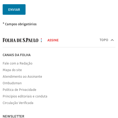
ENVIAR
* Campos obrigatórios
MODAL
500
TOPO
ASSINE
Folha
de
FOLHA
CANAIS DA FOLHA
S.Paulo
DE
Fale com a Redação
S.PAULO
Mapa do site
Sobre
Atendimento ao Assinante
a
Folha
Ombudsman
Política
Política de Privacidade
de
Princípios editoriais e conduta
Privacidade
Circulação Verificada
Expediente
Acervo
NEWSLETTER