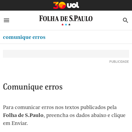
MINHA FOLHA
ABRIR SIDEBAR MENU
MENU
B
Ir
ASSINE
MINHA PLAYLIST
para
comunique erros
NEWSLETTERS
o
Oferta Especial:
Oferta Especial:
conteúdo
MINHA ASSINATURA
ASSINE A FOLHA
ASSINE A FOLHA
R$1,90 no 1º mês
R$1,90 no 1º mês
[1]
FORMA DE PAGAMENTO
Ir
para
EDITAR SENHA E CONTA
o
ATENDIMENTO
Comunique erros
menu
[2]
CLUBE FOLHA
Ir
Para comunicar erros nos textos publicados pela
CASA FOLHA
para
Folha de S.Paulo
, preencha os dados abaixo e clique
o
SAIR
em Enviar.
rodapé