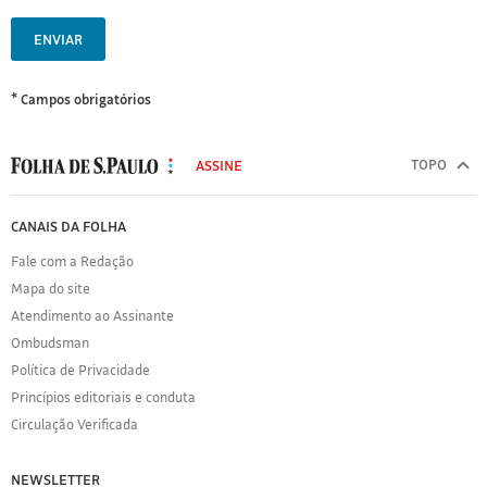
ENVIAR
* Campos obrigatórios
MODAL
500
TOPO
ASSINE
Folha
de
FOLHA
CANAIS DA FOLHA
S.Paulo
DE
Fale com a Redação
S.PAULO
Mapa do site
Sobre
Atendimento ao Assinante
a
Folha
Ombudsman
Política
Política de Privacidade
de
Princípios editoriais e conduta
Privacidade
Circulação Verificada
Expediente
Acervo
NEWSLETTER