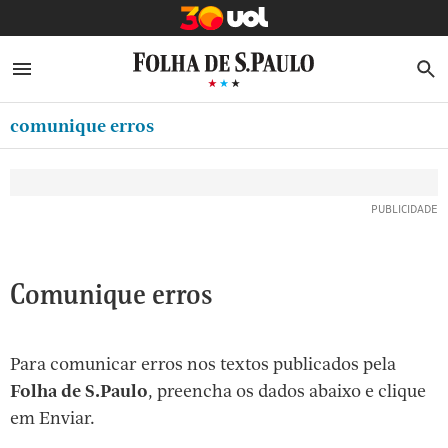
MINHA FOLHA
ABRIR SIDEBAR MENU
MENU
B
Ir
ASSINE
MINHA PLAYLIST
para
comunique erros
NEWSLETTERS
o
Oferta Especial:
Oferta Especial:
conteúdo
MINHA ASSINATURA
ASSINE A FOLHA
ASSINE A FOLHA
R$1,90 no 1º mês
R$1,90 no 1º mês
[1]
FORMA DE PAGAMENTO
Ir
para
EDITAR SENHA E CONTA
o
ATENDIMENTO
Comunique erros
menu
[2]
CLUBE FOLHA
Ir
Para comunicar erros nos textos publicados pela
CASA FOLHA
para
Folha de S.Paulo
, preencha os dados abaixo e clique
o
SAIR
em Enviar.
rodapé