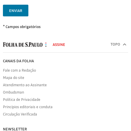
ENVIAR
* Campos obrigatórios
MODAL
500
TOPO
ASSINE
Folha
de
FOLHA
CANAIS DA FOLHA
S.Paulo
DE
Fale com a Redação
S.PAULO
Mapa do site
Sobre
Atendimento ao Assinante
a
Folha
Ombudsman
Política
Política de Privacidade
de
Princípios editoriais e conduta
Privacidade
Circulação Verificada
Expediente
Acervo
NEWSLETTER