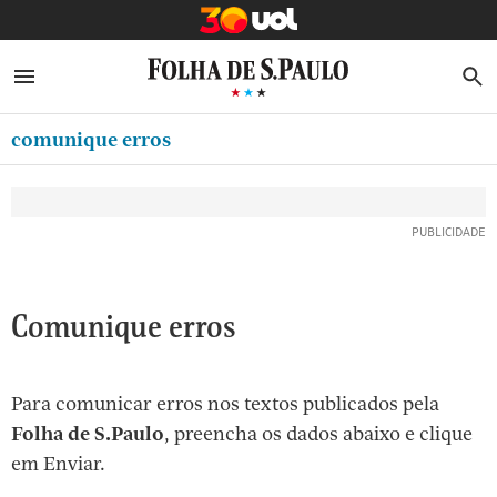
MINHA FOLHA
ABRIR SIDEBAR MENU
MENU
B
Ir
ASSINE
MINHA PLAYLIST
para
comunique erros
NEWSLETTERS
o
Oferta Especial:
Oferta Especial:
conteúdo
MINHA ASSINATURA
ASSINE A FOLHA
ASSINE A FOLHA
R$1,90 no 1º mês
R$1,90 no 1º mês
[1]
FORMA DE PAGAMENTO
Ir
para
EDITAR SENHA E CONTA
o
ATENDIMENTO
Comunique erros
menu
[2]
CLUBE FOLHA
Ir
Para comunicar erros nos textos publicados pela
CASA FOLHA
para
Folha de S.Paulo
, preencha os dados abaixo e clique
o
SAIR
em Enviar.
rodapé