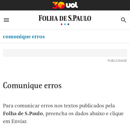
MINHA FOLHA
ABRIR SIDEBAR MENU
MENU
B
Ir
ASSINE
MINHA PLAYLIST
para
comunique erros
NEWSLETTERS
o
Oferta Especial:
Oferta Especial:
conteúdo
MINHA ASSINATURA
ASSINE A FOLHA
ASSINE A FOLHA
R$1,90 no 1º mês
R$1,90 no 1º mês
[1]
FORMA DE PAGAMENTO
Ir
para
EDITAR SENHA E CONTA
o
ATENDIMENTO
Comunique erros
menu
[2]
CLUBE FOLHA
Ir
Para comunicar erros nos textos publicados pela
CASA FOLHA
para
Folha de S.Paulo
, preencha os dados abaixo e clique
o
SAIR
em Enviar.
rodapé