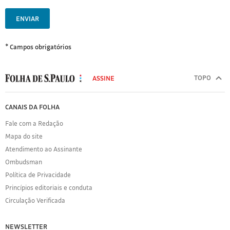
ENVIAR
* Campos obrigatórios
MODAL
500
TOPO
ASSINE
Folha
de
FOLHA
CANAIS DA FOLHA
S.Paulo
DE
Fale com a Redação
S.PAULO
Mapa do site
Sobre
Atendimento ao Assinante
a
Folha
Ombudsman
Política
Política de Privacidade
de
Princípios editoriais e conduta
Privacidade
Circulação Verificada
Expediente
Acervo
NEWSLETTER