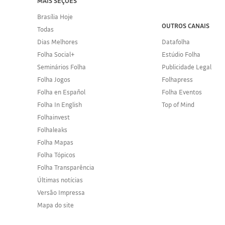
MAIS SEÇÕES
Brasília Hoje
OUTROS CANAIS
Todas
Dias Melhores
Datafolha
Folha Social+
Estúdio Folha
Seminários Folha
Publicidade Legal
Folha Jogos
Folhapress
Folha en Español
Folha Eventos
Folha In English
Top of Mind
Folhainvest
Folhaleaks
Folha Mapas
Folha Tópicos
Folha Transparência
Últimas notícias
Versão Impressa
Mapa do site