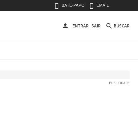
BATE-PAPO
EMAIL
ENTRAR
ENTRAR
SAIR
BUSCAR
|