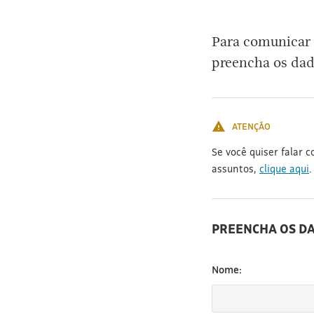
[3]
Para comunicar 
preencha os dad
ATENÇÃO
Se você quiser falar 
assuntos,
clique aqui
.
PREENCHA OS D
Nome: