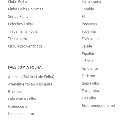
Clube Folha
Ilustríssima
Clube Folha Gourmet
Comida
Séries Folha
F5
Coleções Folha
Podcasts
Trabalhe na Folha
Folhinha
Treinamento
Folhateen
Circulação Verificada
Saúde
Equilíbrio
Ciência
FALE COM A FOLHA
Ambiente
Turismo
Anuncie (Publicidade Folha)
Guia Folha
Atendimento ao Assinante
Fotografia
Erramos
TV Folha
Fale com a Folha
Empreendedorismo
Ombudsman
Painel do Leitor