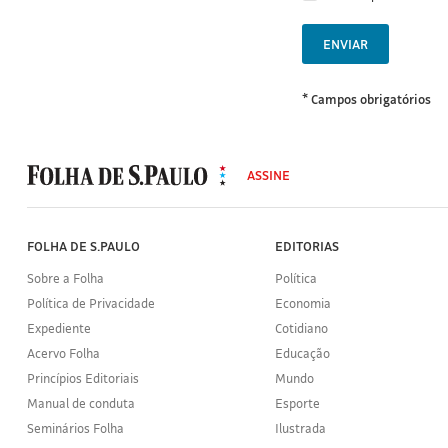
ENVIAR
* Campos obrigatórios
MODAL
500
ASSINE
Folha
de
S.Paulo
FOLHA DE S.PAULO
EDITORIAS
Sobre a Folha
Política
Política de Privacidade
Economia
Expediente
Cotidiano
Acervo Folha
Educação
Princípios Editoriais
Mundo
Manual de conduta
Esporte
Seminários Folha
Ilustrada