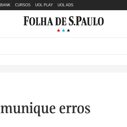
GBANK
CURSOS
UOL PLAY
UOL ADS
munique erros