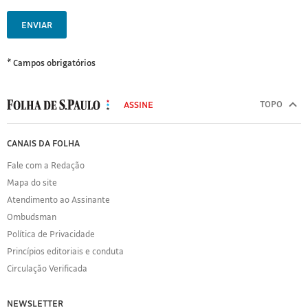
ENVIAR
* Campos obrigatórios
MODAL
500
TOPO
ASSINE
Folha
de
FOLHA
CANAIS DA FOLHA
S.Paulo
DE
Fale com a Redação
S.PAULO
Mapa do site
Sobre
Atendimento ao Assinante
a
Folha
Ombudsman
Política
Política de Privacidade
de
Princípios editoriais e conduta
Privacidade
Circulação Verificada
Expediente
Acervo
NEWSLETTER