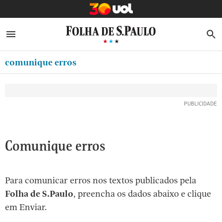
MINHA FOLHA
ABRIR SIDEBAR MENU
MENU
B
Ir
ASSINE
MINHA PLAYLIST
para
comunique erros
NEWSLETTERS
o
Oferta Especial:
Oferta Especial:
conteúdo
MINHA ASSINATURA
ASSINE A FOLHA
ASSINE A FOLHA
R$1,90 no 1º mês
R$1,90 no 1º mês
[1]
FORMA DE PAGAMENTO
Ir
para
EDITAR SENHA E CONTA
o
ATENDIMENTO
Comunique erros
menu
[2]
CLUBE FOLHA
Ir
Para comunicar erros nos textos publicados pela
CASA FOLHA
para
Folha de S.Paulo
, preencha os dados abaixo e clique
o
SAIR
em Enviar.
rodapé