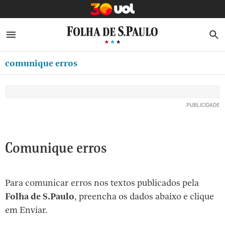
MINHA FOLHA
ABRIR SIDEBAR MENU
MENU
B
Ir
ASSINE
MINHA PLAYLIST
para
comunique erros
NEWSLETTERS
o
Oferta Especial:
Oferta Especial:
conteúdo
MINHA ASSINATURA
ASSINE A FOLHA
ASSINE A FOLHA
R$1,90 no 1º mês
R$1,90 no 1º mês
[1]
FORMA DE PAGAMENTO
Ir
para
EDITAR SENHA E CONTA
o
ATENDIMENTO
Comunique erros
menu
[2]
CLUBE FOLHA
Ir
Para comunicar erros nos textos publicados pela
CASA FOLHA
para
Folha de S.Paulo
, preencha os dados abaixo e clique
o
SAIR
em Enviar.
rodapé