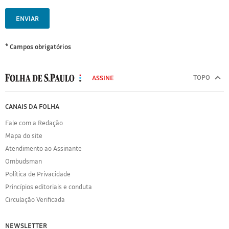
ENVIAR
* Campos obrigatórios
MODAL
500
TOPO
ASSINE
Folha
de
FOLHA
CANAIS DA FOLHA
S.Paulo
DE
Fale com a Redação
S.PAULO
Mapa do site
Sobre
Atendimento ao Assinante
a
Folha
Ombudsman
Política
Política de Privacidade
de
Princípios editoriais e conduta
Privacidade
Circulação Verificada
Expediente
Acervo
NEWSLETTER