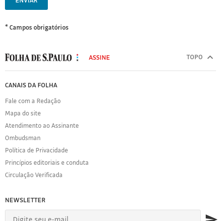
ENVIAR
* Campos obrigatórios
MODAL
500
TOPO
ASSINE
Folha
de
FOLHA
CANAIS DA FOLHA
S.Paulo
DE
Fale com a Redação
S.PAULO
Mapa do site
Sobre
Atendimento ao Assinante
a
Folha
Ombudsman
Política
Política de Privacidade
de
Princípios editoriais e conduta
Privacidade
Circulação Verificada
Expediente
Acervo
NEWSLETTER
Folha
Princípios