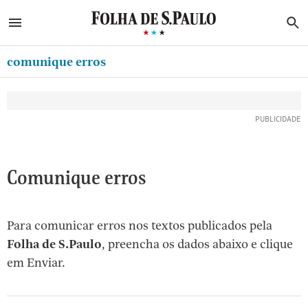
ABRIR SIDEBAR MENU
MENU
B
Ir
ASSINE
MINHA FOLHA
para
comunique erros
MINHA PLAYLIST
o
Oferta Especial:
Oferta Especial:
conteúdo
NEWSLETTERS
ASSINE A FOLHA
ASSINE A FOLHA
R$1,90 no 1º mês
R$1,90 no 1º mês
[1]
MINHA ASSINATURA
Ir
para
FORMA DE PAGAMENTO
o
EDITAR SENHA E CONTA
Comunique erros
menu
[2]
ATENDIMENTO
Ir
Para comunicar erros nos textos publicados pela
CLUBE FOLHA
para
Folha de S.Paulo
, preencha os dados abaixo e clique
CASA FOLHA
o
em Enviar.
rodapé
SAIR
[3]