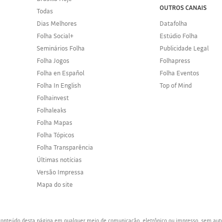
OUTROS CANAIS
Todas
Dias Melhores
Datafolha
Folha Social+
Estúdio Folha
Seminários Folha
Publicidade Legal
Folha Jogos
Folhapress
Folha en Español
Folha Eventos
Folha In English
Top of Mind
Folhainvest
Folhaleaks
Folha Mapas
Folha Tópicos
Folha Transparência
Últimas notícias
Versão Impressa
Mapa do site
o conteúdo desta página em qualquer meio de comunicação, eletrônico ou impresso, sem aut