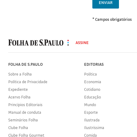
ENVIAR
* Campos obrigatórios
MODAL
500
ASSINE
Folha
de
S.Paulo
FOLHA DE S.PAULO
EDITORIAS
Sobre a Folha
Política
Política de Privacidade
Economia
Expediente
Cotidiano
Acervo Folha
Educação
Princípios Editoriais
Mundo
Manual de conduta
Esporte
Seminários Folha
Ilustrada
Clube Folha
Ilustríssima
Clube Folha Gourmet
Comida