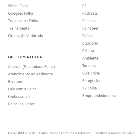
Séries Folha
F5
Coleções Folha
Podcasts
Trabalhe na Folha
Folhinha
Treinamento
Folhateen
Circulação Verificada
Saúde
Equilíbrio
Ciência
FALE COM A FOLHA
Ambiente
Turismo
Anuncie (Publicidade Folha)
Guia Folha
Atendimento ao Assinante
Fotografia
Erramos
TV Folha
Fale com a Folha
Empreendedorismo
Ombudsman
Painel do Leitor
Copyright Folha de S.Paulo. Todos os direitos reservados. É proibida a reprodução d