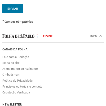
ENVIAR
* Campos obrigatórios
MODAL
500
TOPO
ASSINE
Folha
de
FOLHA
CANAIS DA FOLHA
S.Paulo
DE
Fale com a Redação
S.PAULO
Mapa do site
Sobre
Atendimento ao Assinante
a
Folha
Ombudsman
Política
Política de Privacidade
de
Princípios editoriais e conduta
Privacidade
Circulação Verificada
Expediente
Acervo
NEWSLETTER