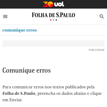
MINHA FOLHA
ABRIR SIDEBAR MENU
MENU
B
Ir
ASSINE
MINHA PLAYLIST
para
comunique erros
NEWSLETTERS
o
Oferta Especial:
Oferta Especial:
conteúdo
MINHA ASSINATURA
ASSINE A FOLHA
ASSINE A FOLHA
R$1,90 no 1º mês
R$1,90 no 1º mês
[1]
FORMA DE PAGAMENTO
Ir
para
EDITAR SENHA E CONTA
o
ATENDIMENTO
Comunique erros
menu
[2]
CLUBE FOLHA
Ir
Para comunicar erros nos textos publicados pela
CASA FOLHA
para
Folha de S.Paulo
, preencha os dados abaixo e clique
o
SAIR
em Enviar.
rodapé