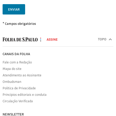
ENVIAR
* Campos obrigatórios
MODAL
500
TOPO
ASSINE
Folha
de
FOLHA
CANAIS DA FOLHA
S.Paulo
DE
Fale com a Redação
S.PAULO
Mapa do site
Sobre
Atendimento ao Assinante
a
Folha
Ombudsman
Política
Política de Privacidade
de
Princípios editoriais e conduta
Privacidade
Circulação Verificada
Expediente
Acervo
NEWSLETTER