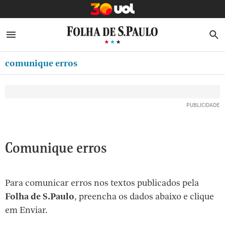
MINHA FOLHA
ABRIR SIDEBAR MENU
MENU
B
Ir
ASSINE
MINHA PLAYLIST
para
comunique erros
NEWSLETTERS
o
Oferta Especial:
Oferta Especial:
conteúdo
MINHA ASSINATURA
ASSINE A FOLHA
ASSINE A FOLHA
R$1,90 no 1º mês
R$1,90 no 1º mês
[1]
FORMA DE PAGAMENTO
Ir
para
EDITAR SENHA E CONTA
o
ATENDIMENTO
Comunique erros
menu
[2]
CLUBE FOLHA
Ir
Para comunicar erros nos textos publicados pela
CASA FOLHA
para
Folha de S.Paulo
, preencha os dados abaixo e clique
o
SAIR
em Enviar.
rodapé