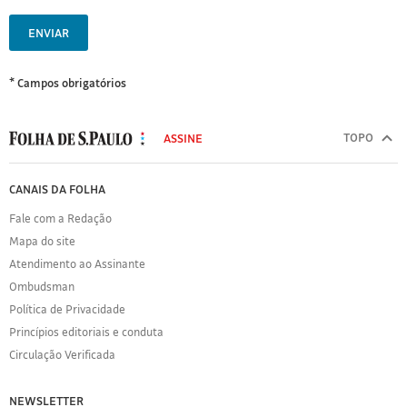
ENVIAR
* Campos obrigatórios
MODAL
500
TOPO
ASSINE
Folha
de
FOLHA
CANAIS DA FOLHA
S.Paulo
DE
Fale com a Redação
S.PAULO
Mapa do site
Sobre
Atendimento ao Assinante
a
Folha
Ombudsman
Política
Política de Privacidade
de
Princípios editoriais e conduta
Privacidade
Circulação Verificada
Expediente
Acervo
NEWSLETTER