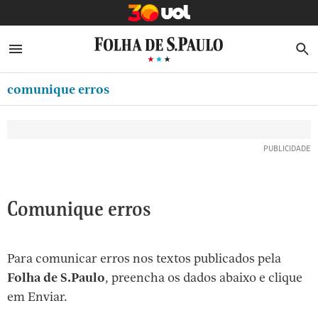
MINHA FOLHA
ABRIR SIDEBAR MENU
MENU
B
Ir
ASSINE
MINHA PLAYLIST
para
comunique erros
NEWSLETTERS
o
Oferta Especial:
Oferta Especial:
conteúdo
MINHA ASSINATURA
ASSINE A FOLHA
ASSINE A FOLHA
R$1,90 no 1º mês
R$1,90 no 1º mês
[1]
FORMA DE PAGAMENTO
Ir
para
EDITAR SENHA E CONTA
o
ATENDIMENTO
Comunique erros
menu
[2]
CLUBE FOLHA
Ir
Para comunicar erros nos textos publicados pela
CASA FOLHA
para
Folha de S.Paulo
, preencha os dados abaixo e clique
o
SAIR
em Enviar.
rodapé