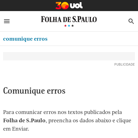
MINHA FOLHA
ABRIR SIDEBAR MENU
MENU
B
Ir
ASSINE
MINHA PLAYLIST
para
comunique erros
NEWSLETTERS
o
Oferta Especial:
Oferta Especial:
conteúdo
MINHA ASSINATURA
ASSINE A FOLHA
ASSINE A FOLHA
R$1,90 no 1º mês
R$1,90 no 1º mês
[1]
FORMA DE PAGAMENTO
Ir
para
EDITAR SENHA E CONTA
o
ATENDIMENTO
Comunique erros
menu
[2]
CLUBE FOLHA
Ir
Para comunicar erros nos textos publicados pela
CASA FOLHA
para
Folha de S.Paulo
, preencha os dados abaixo e clique
o
SAIR
em Enviar.
rodapé