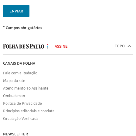
ENVIAR
* Campos obrigatórios
MODAL
500
TOPO
ASSINE
Folha
de
FOLHA
CANAIS DA FOLHA
S.Paulo
DE
Fale com a Redação
S.PAULO
Mapa do site
Sobre
Atendimento ao Assinante
a
Folha
Ombudsman
Política
Política de Privacidade
de
Princípios editoriais e conduta
Privacidade
Circulação Verificada
Expediente
Acervo
NEWSLETTER