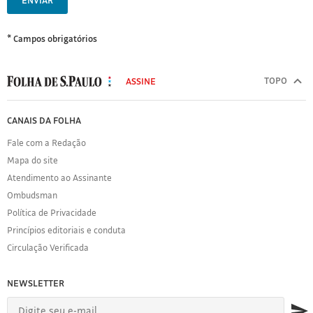
ENVIAR
* Campos obrigatórios
MODAL
500
TOPO
ASSINE
Folha
de
FOLHA
CANAIS DA FOLHA
S.Paulo
DE
Fale com a Redação
S.PAULO
Mapa do site
Sobre
Atendimento ao Assinante
a
Folha
Ombudsman
Política
Política de Privacidade
de
Princípios editoriais e conduta
Privacidade
Circulação Verificada
Expediente
Acervo
NEWSLETTER
Folha
Princípios