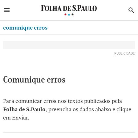
ABRIR SIDEBAR MENU
MENU
B
Ir
ASSINE
MINHA FOLHA
para
comunique erros
MINHA PLAYLIST
o
Oferta Especial:
Oferta Especial:
conteúdo
NEWSLETTERS
ASSINE A FOLHA
ASSINE A FOLHA
R$1,90 no 1º mês
R$1,90 no 1º mês
[1]
MINHA ASSINATURA
Ir
para
FORMA DE PAGAMENTO
o
EDITAR SENHA E CONTA
Comunique erros
menu
[2]
ATENDIMENTO
Ir
Para comunicar erros nos textos publicados pela
CLUBE FOLHA
para
Folha de S.Paulo
, preencha os dados abaixo e clique
CASA FOLHA
o
em Enviar.
rodapé
SAIR
[3]