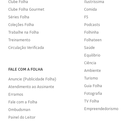
Clube Folha
Ilustríssima
Clube Folha Gourmet
Comida
Séries Folha
F5
Coleções Folha
Podcasts
Trabalhe na Folha
Folhinha
Treinamento
Folhateen
Circulação Verificada
Saúde
Equilíbrio
Ciência
FALE COM A FOLHA
Ambiente
Turismo
Anuncie (Publicidade Folha)
Guia Folha
Atendimento ao Assinante
Fotografia
Erramos
TV Folha
Fale com a Folha
Empreendedorismo
Ombudsman
Painel do Leitor