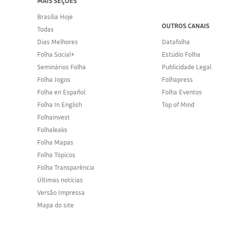
MAIS SEÇÕES
Brasília Hoje
OUTROS CANAIS
Todas
Dias Melhores
Datafolha
Folha Social+
Estúdio Folha
Seminários Folha
Publicidade Legal
Folha Jogos
Folhapress
Folha en Español
Folha Eventos
Folha In English
Top of Mind
Folhainvest
Folhaleaks
Folha Mapas
Folha Tópicos
Folha Transparência
Últimas notícias
Versão Impressa
Mapa do site