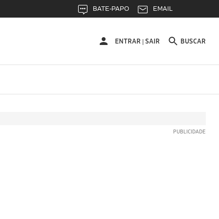
BATE-PAPO
EMAIL
ENTRAR
ENTRAR
SAIR
BUSCAR
|