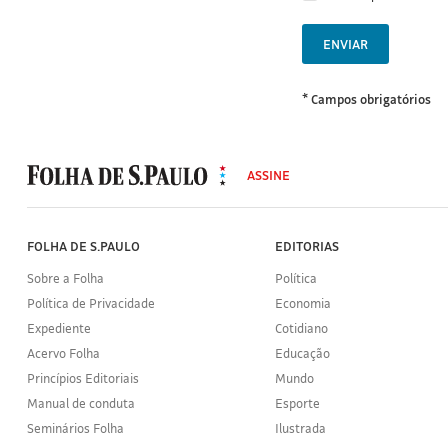
ENVIAR
* Campos obrigatórios
MODAL
500
ASSINE
Folha
de
S.Paulo
FOLHA DE S.PAULO
EDITORIAS
Sobre a Folha
Política
Política de Privacidade
Economia
Expediente
Cotidiano
Acervo Folha
Educação
Princípios Editoriais
Mundo
Manual de conduta
Esporte
Seminários Folha
Ilustrada