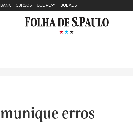
GBANK
CURSOS
UOL PLAY
UOL ADS
munique erros