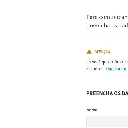
[3]
Para comunicar 
preencha os dad
ATENÇÃO
Se você quiser falar 
assuntos,
clique aqui
.
PREENCHA OS D
Nome: