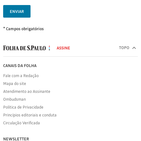
ENVIAR
* Campos obrigatórios
MODAL
500
TOPO
ASSINE
Folha
de
FOLHA
CANAIS DA FOLHA
S.Paulo
DE
Fale com a Redação
S.PAULO
Mapa do site
Sobre
Atendimento ao Assinante
a
Folha
Ombudsman
Política
Política de Privacidade
de
Princípios editoriais e conduta
Privacidade
Circulação Verificada
Expediente
Acervo
NEWSLETTER