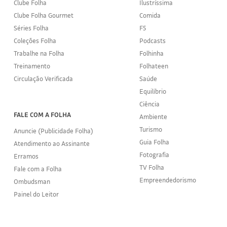
Clube Folha
Ilustríssima
Clube Folha Gourmet
Comida
Séries Folha
F5
Coleções Folha
Podcasts
Trabalhe na Folha
Folhinha
Treinamento
Folhateen
Circulação Verificada
Saúde
Equilíbrio
Ciência
FALE COM A FOLHA
Ambiente
Turismo
Anuncie (Publicidade Folha)
Guia Folha
Atendimento ao Assinante
Fotografia
Erramos
TV Folha
Fale com a Folha
Empreendedorismo
Ombudsman
Painel do Leitor