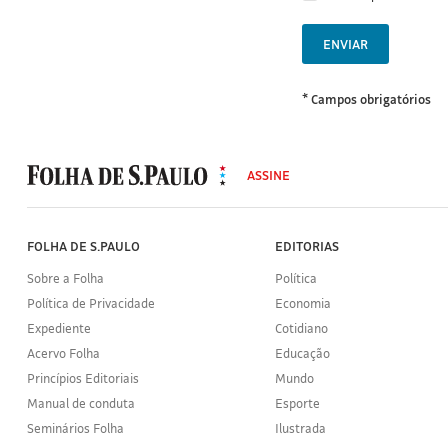
ENVIAR
* Campos obrigatórios
MODAL
500
ASSINE
Folha
de
S.Paulo
FOLHA DE S.PAULO
EDITORIAS
Sobre a Folha
Política
Política de Privacidade
Economia
Expediente
Cotidiano
Acervo Folha
Educação
Princípios Editoriais
Mundo
Manual de conduta
Esporte
Seminários Folha
Ilustrada