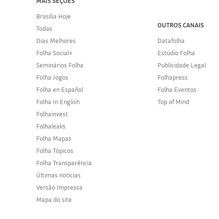
MAIS SEÇÕES
Brasília Hoje
OUTROS CANAIS
Todas
Dias Melhores
Datafolha
Folha Social+
Estúdio Folha
Seminários Folha
Publicidade Legal
Folha Jogos
Folhapress
Folha en Español
Folha Eventos
Folha In English
Top of Mind
Folhainvest
Folhaleaks
Folha Mapas
Folha Tópicos
Folha Transparência
Últimas notícias
Versão Impressa
Mapa do site