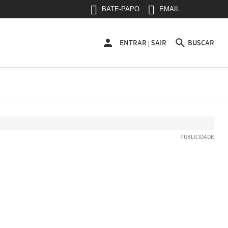
BATE-PAPO
EMAIL
ENTRAR
ENTRAR
SAIR
BUSCAR
|