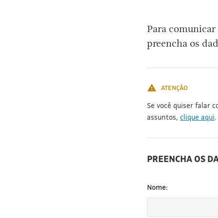
[3]
Para comunicar 
preencha os dad
ATENÇÃO
Se você quiser falar 
assuntos,
clique aqui
.
PREENCHA OS D
Nome: