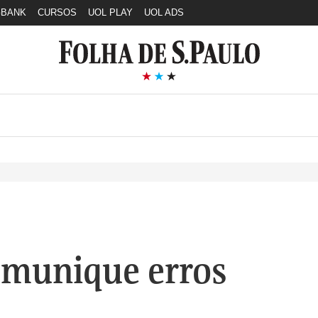
GBANK
CURSOS
UOL PLAY
UOL ADS
munique erros