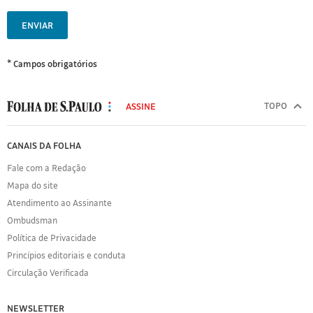
ENVIAR
* Campos obrigatórios
MODAL
500
TOPO
ASSINE
Folha
de
FOLHA
CANAIS DA FOLHA
S.Paulo
DE
Fale com a Redação
S.PAULO
Mapa do site
Sobre
Atendimento ao Assinante
a
Folha
Ombudsman
Política
Política de Privacidade
de
Princípios editoriais e conduta
Privacidade
Circulação Verificada
Expediente
Acervo
NEWSLETTER