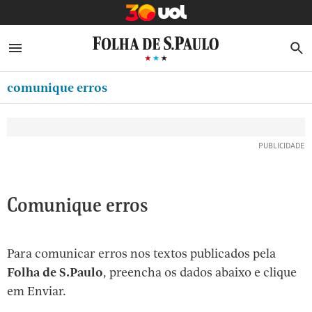
MINHA FOLHA
ABRIR SIDEBAR MENU
MENU
B
Ir
ASSINE
MINHA PLAYLIST
para
comunique erros
NEWSLETTERS
o
Oferta Especial:
Oferta Especial:
conteúdo
MINHA ASSINATURA
ASSINE A FOLHA
ASSINE A FOLHA
R$1,90 no 1º mês
R$1,90 no 1º mês
[1]
FORMA DE PAGAMENTO
Ir
para
EDITAR SENHA E CONTA
o
ATENDIMENTO
Comunique erros
menu
[2]
CLUBE FOLHA
Ir
Para comunicar erros nos textos publicados pela
CASA FOLHA
para
Folha de S.Paulo
, preencha os dados abaixo e clique
o
SAIR
em Enviar.
rodapé