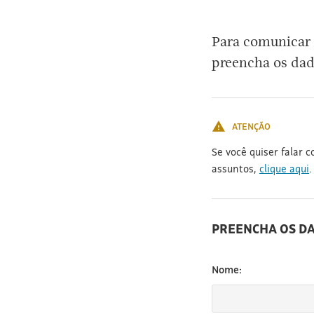
[3]
Para comunicar 
preencha os dad
ATENÇÃO
Se você quiser falar 
assuntos,
clique aqui
.
PREENCHA OS D
Nome: