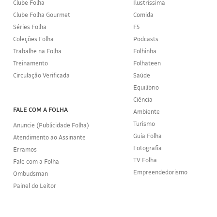
Clube Folha
Ilustríssima
Clube Folha Gourmet
Comida
Séries Folha
F5
Coleções Folha
Podcasts
Trabalhe na Folha
Folhinha
Treinamento
Folhateen
Circulação Verificada
Saúde
Equilíbrio
Ciência
FALE COM A FOLHA
Ambiente
Turismo
Anuncie (Publicidade Folha)
Guia Folha
Atendimento ao Assinante
Fotografia
Erramos
TV Folha
Fale com a Folha
Empreendedorismo
Ombudsman
Painel do Leitor