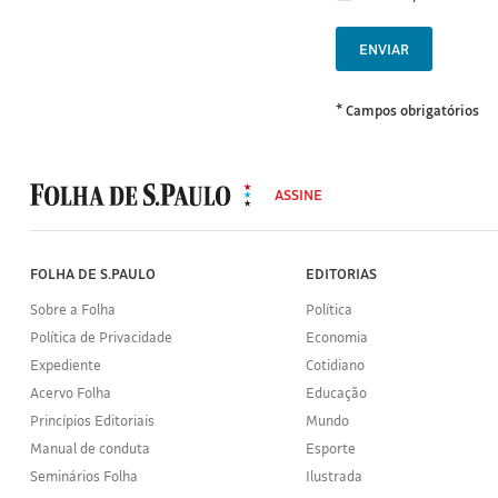
ENVIAR
* Campos obrigatórios
MODAL
500
ASSINE
Folha
de
S.Paulo
FOLHA DE S.PAULO
EDITORIAS
Sobre a Folha
Política
Política de Privacidade
Economia
Expediente
Cotidiano
Acervo Folha
Educação
Princípios Editoriais
Mundo
Manual de conduta
Esporte
Seminários Folha
Ilustrada