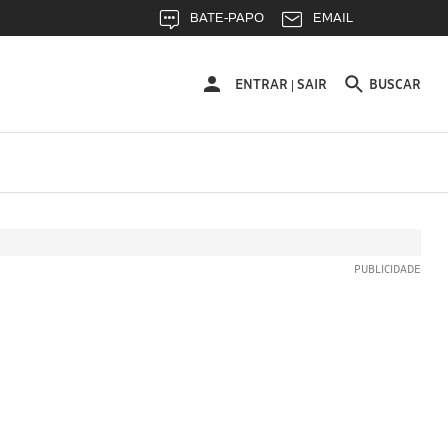
BATE-PAPO
EMAIL
ENTRAR
ENTRAR
SAIR
BUSCAR
|