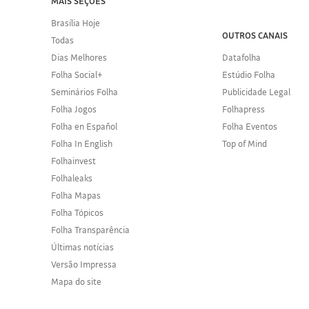
MAIS SEÇÕES
Brasília Hoje
OUTROS CANAIS
Todas
Dias Melhores
Datafolha
Folha Social+
Estúdio Folha
Seminários Folha
Publicidade Legal
Folha Jogos
Folhapress
Folha en Español
Folha Eventos
Folha In English
Top of Mind
Folhainvest
Folhaleaks
Folha Mapas
Folha Tópicos
Folha Transparência
Últimas notícias
Versão Impressa
Mapa do site