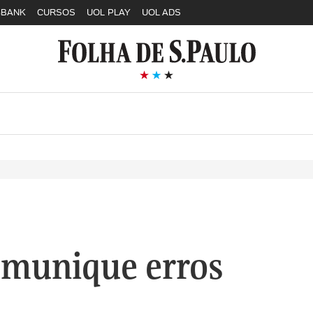
GBANK
CURSOS
UOL PLAY
UOL ADS
munique erros