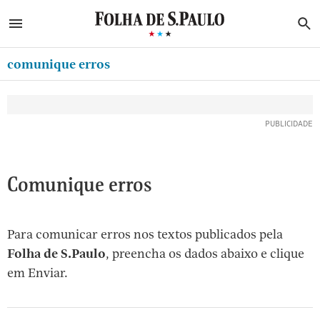
ABRIR SIDEBAR MENU
MENU
B
Ir
ASSINE
MINHA FOLHA
para
comunique erros
MINHA PLAYLIST
o
Oferta Especial:
Oferta Especial:
conteúdo
NEWSLETTERS
ASSINE A FOLHA
ASSINE A FOLHA
R$1,90 no 1º mês
R$1,90 no 1º mês
[1]
MINHA ASSINATURA
Ir
para
FORMA DE PAGAMENTO
o
EDITAR SENHA E CONTA
Comunique erros
menu
[2]
ATENDIMENTO
Ir
Para comunicar erros nos textos publicados pela
CLUBE FOLHA
para
Folha de S.Paulo
, preencha os dados abaixo e clique
CASA FOLHA
o
em Enviar.
rodapé
SAIR
[3]