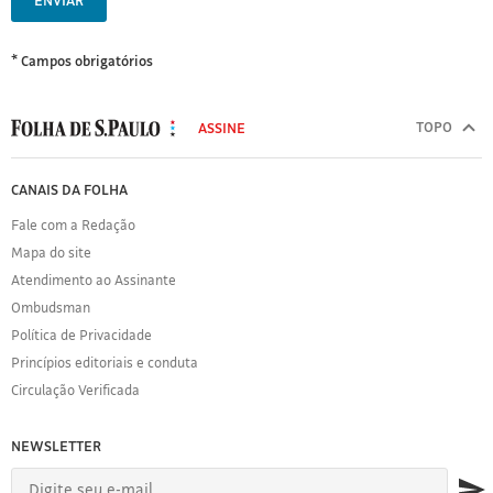
ENVIAR
* Campos obrigatórios
MODAL
500
TOPO
ASSINE
Folha
de
FOLHA
CANAIS DA FOLHA
S.Paulo
DE
Fale com a Redação
S.PAULO
Mapa do site
Sobre
Atendimento ao Assinante
a
Folha
Ombudsman
Política
Política de Privacidade
de
Princípios editoriais e conduta
Privacidade
Circulação Verificada
Expediente
Acervo
NEWSLETTER
Folha
Princípios