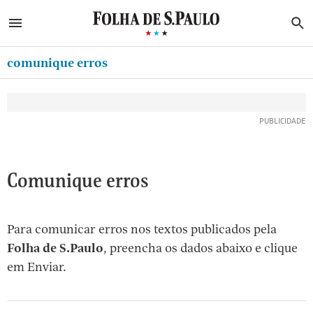
ABRIR SIDEBAR MENU
MENU
B
Ir
ASSINE
MINHA FOLHA
para
comunique erros
MINHA PLAYLIST
o
Oferta Especial:
Oferta Especial:
conteúdo
NEWSLETTERS
ASSINE A FOLHA
ASSINE A FOLHA
R$1,90 no 1º mês
R$1,90 no 1º mês
[1]
MINHA ASSINATURA
Ir
para
FORMA DE PAGAMENTO
o
EDITAR SENHA E CONTA
Comunique erros
menu
[2]
ATENDIMENTO
Ir
Para comunicar erros nos textos publicados pela
CLUBE FOLHA
para
Folha de S.Paulo
, preencha os dados abaixo e clique
CASA FOLHA
o
em Enviar.
rodapé
SAIR
[3]