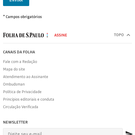
ENVIAR
* Campos obrigatórios
MODAL
500
TOPO
ASSINE
Folha
de
FOLHA
CANAIS DA FOLHA
S.Paulo
DE
Fale com a Redação
S.PAULO
Mapa do site
Sobre
Atendimento ao Assinante
a
Folha
Ombudsman
Política
Política de Privacidade
de
Princípios editoriais e conduta
Privacidade
Circulação Verificada
Expediente
Acervo
NEWSLETTER
Folha
Princípios