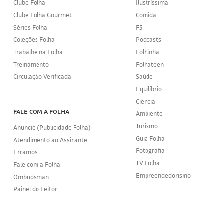
Clube Folha
Ilustríssima
Clube Folha Gourmet
Comida
Séries Folha
F5
Coleções Folha
Podcasts
Trabalhe na Folha
Folhinha
Treinamento
Folhateen
Circulação Verificada
Saúde
Equilíbrio
Ciência
FALE COM A FOLHA
Ambiente
Turismo
Anuncie (Publicidade Folha)
Guia Folha
Atendimento ao Assinante
Fotografia
Erramos
TV Folha
Fale com a Folha
Empreendedorismo
Ombudsman
Painel do Leitor