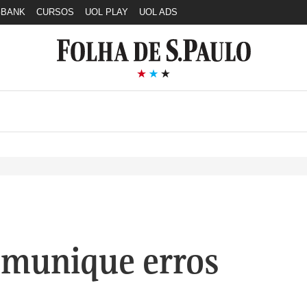
GBANK
CURSOS
UOL PLAY
UOL ADS
munique erros