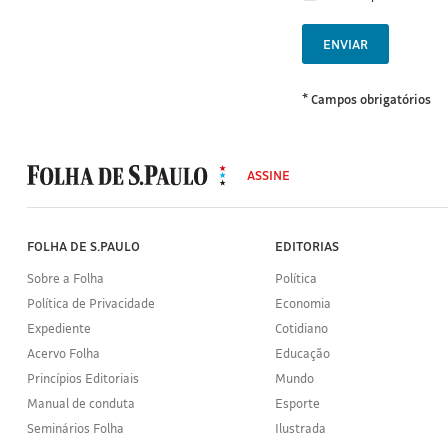
ENVIAR
* Campos obrigatórios
MODAL
500
ASSINE
Folha
de
S.Paulo
FOLHA DE S.PAULO
EDITORIAS
Sobre a Folha
Política
Política de Privacidade
Economia
Expediente
Cotidiano
Acervo Folha
Educação
Princípios Editoriais
Mundo
Manual de conduta
Esporte
Seminários Folha
Ilustrada