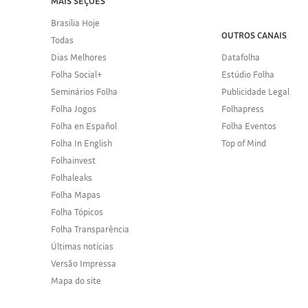
MAIS SEÇÕES
Brasília Hoje
OUTROS CANAIS
Todas
Dias Melhores
Datafolha
Folha Social+
Estúdio Folha
Seminários Folha
Publicidade Legal
Folha Jogos
Folhapress
Folha en Español
Folha Eventos
Folha In English
Top of Mind
Folhainvest
Folhaleaks
Folha Mapas
Folha Tópicos
Folha Transparência
Últimas notícias
Versão Impressa
Mapa do site