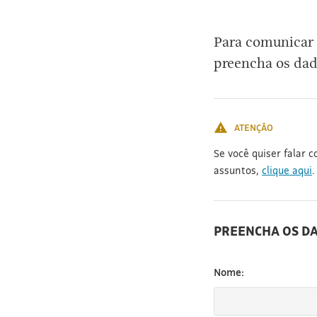
[3]
Para comunicar 
preencha os dad
ATENÇÃO
Se você quiser falar 
assuntos,
clique aqui
.
PREENCHA OS D
Nome: