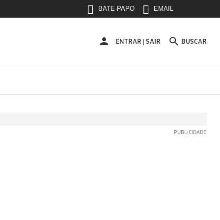
BATE-PAPO
EMAIL
ENTRAR
ENTRAR
SAIR
BUSCAR
|