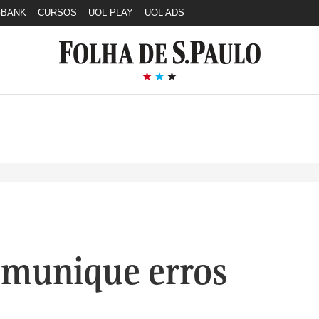
GBANK
CURSOS
UOL PLAY
UOL ADS
munique erros