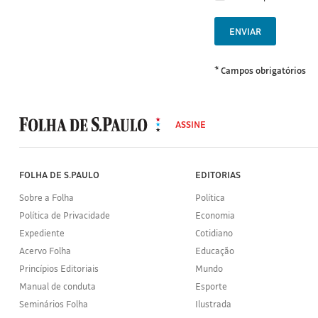
ENVIAR
* Campos obrigatórios
MODAL
500
ASSINE
Folha
de
S.Paulo
FOLHA DE S.PAULO
EDITORIAS
Sobre a Folha
Política
Política de Privacidade
Economia
Expediente
Cotidiano
Acervo Folha
Educação
Princípios Editoriais
Mundo
Manual de conduta
Esporte
Seminários Folha
Ilustrada