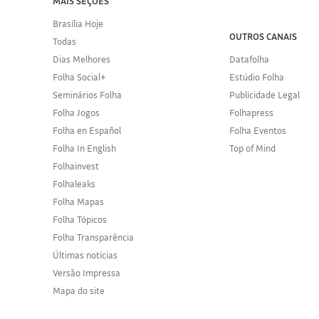
MAIS SEÇÕES
Brasília Hoje
OUTROS CANAIS
Todas
Dias Melhores
Datafolha
Folha Social+
Estúdio Folha
Seminários Folha
Publicidade Legal
Folha Jogos
Folhapress
Folha en Español
Folha Eventos
Folha In English
Top of Mind
Folhainvest
Folhaleaks
Folha Mapas
Folha Tópicos
Folha Transparência
Últimas notícias
Versão Impressa
Mapa do site