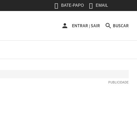
BATE-PAPO
EMAIL
ENTRAR
ENTRAR
SAIR
BUSCAR
|