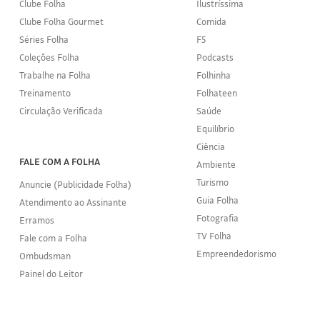
Clube Folha
Ilustríssima
Clube Folha Gourmet
Comida
Séries Folha
F5
Coleções Folha
Podcasts
Trabalhe na Folha
Folhinha
Treinamento
Folhateen
Circulação Verificada
Saúde
Equilíbrio
Ciência
FALE COM A FOLHA
Ambiente
Turismo
Anuncie (Publicidade Folha)
Guia Folha
Atendimento ao Assinante
Fotografia
Erramos
TV Folha
Fale com a Folha
Empreendedorismo
Ombudsman
Painel do Leitor