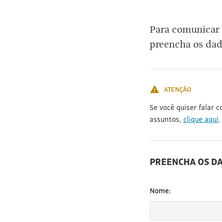
[3]
Para comunicar 
preencha os dad
ATENÇÃO
Se você quiser falar 
assuntos,
clique aqui
.
PREENCHA OS D
Nome: