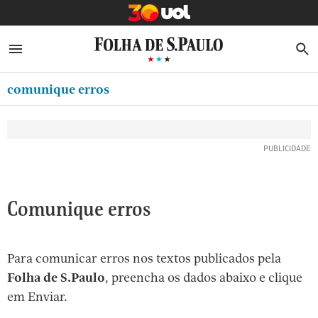
MINHA FOLHA
ABRIR SIDEBAR MENU
MENU
B
Ir
ASSINE
MINHA PLAYLIST
para
comunique erros
NEWSLETTERS
o
Oferta Especial:
Oferta Especial:
conteúdo
MINHA ASSINATURA
ASSINE A FOLHA
ASSINE A FOLHA
R$1,90 no 1º mês
R$1,90 no 1º mês
[1]
FORMA DE PAGAMENTO
Ir
para
EDITAR SENHA E CONTA
o
ATENDIMENTO
Comunique erros
menu
[2]
CLUBE FOLHA
Ir
Para comunicar erros nos textos publicados pela
CASA FOLHA
para
Folha de S.Paulo
, preencha os dados abaixo e clique
o
SAIR
em Enviar.
rodapé