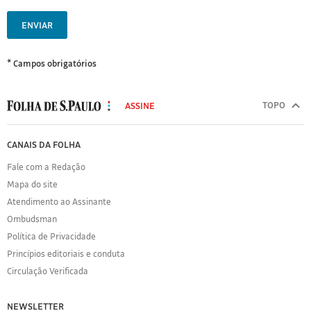
ENVIAR
* Campos obrigatórios
MODAL
500
TOPO
ASSINE
Folha
de
FOLHA
CANAIS DA FOLHA
S.Paulo
DE
Fale com a Redação
S.PAULO
Mapa do site
Sobre
Atendimento ao Assinante
a
Folha
Ombudsman
Política
Política de Privacidade
de
Princípios editoriais e conduta
Privacidade
Circulação Verificada
Expediente
Acervo
NEWSLETTER