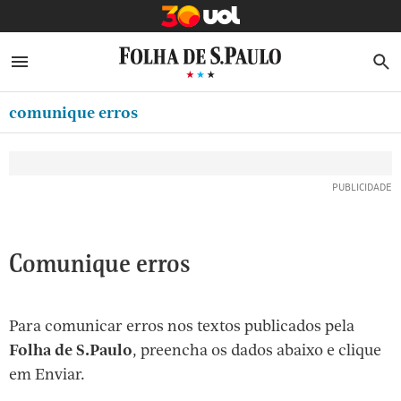
MINHA FOLHA
ABRIR SIDEBAR MENU
MENU
B
Ir
ASSINE
MINHA PLAYLIST
para
comunique erros
NEWSLETTERS
o
Oferta Especial:
Oferta Especial:
conteúdo
MINHA ASSINATURA
ASSINE A FOLHA
ASSINE A FOLHA
R$1,90 no 1º mês
R$1,90 no 1º mês
[1]
FORMA DE PAGAMENTO
Ir
para
EDITAR SENHA E CONTA
o
ATENDIMENTO
Comunique erros
menu
[2]
CLUBE FOLHA
Ir
Para comunicar erros nos textos publicados pela
CASA FOLHA
para
Folha de S.Paulo
, preencha os dados abaixo e clique
o
SAIR
em Enviar.
rodapé