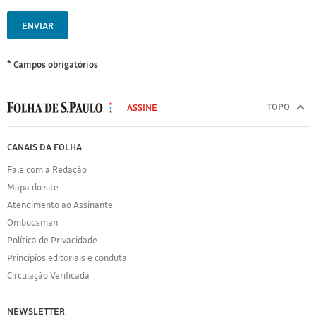
ENVIAR
* Campos obrigatórios
MODAL
500
TOPO
ASSINE
Folha
de
FOLHA
CANAIS DA FOLHA
S.Paulo
DE
Fale com a Redação
S.PAULO
Mapa do site
Sobre
Atendimento ao Assinante
a
Folha
Ombudsman
Política
Política de Privacidade
de
Princípios editoriais e conduta
Privacidade
Circulação Verificada
Expediente
Acervo
NEWSLETTER