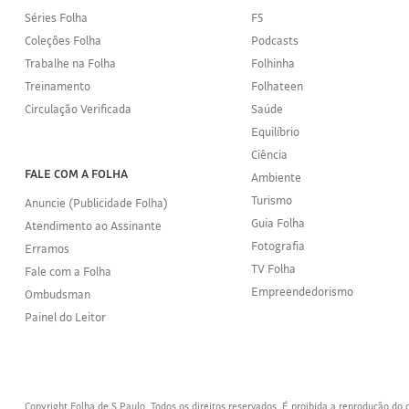
Séries Folha
F5
Coleções Folha
Podcasts
Trabalhe na Folha
Folhinha
Treinamento
Folhateen
Circulação Verificada
Saúde
Equilíbrio
Ciência
FALE COM A FOLHA
Ambiente
Turismo
Anuncie (Publicidade Folha)
Guia Folha
Atendimento ao Assinante
Fotografia
Erramos
TV Folha
Fale com a Folha
Empreendedorismo
Ombudsman
Painel do Leitor
Copyright Folha de S.Paulo. Todos os direitos reservados. É proibida a reprodução d