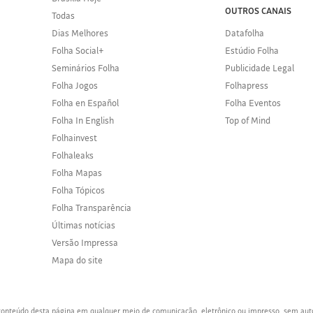
OUTROS CANAIS
Todas
Dias Melhores
Datafolha
Folha Social+
Estúdio Folha
Seminários Folha
Publicidade Legal
Folha Jogos
Folhapress
Folha en Español
Folha Eventos
Folha In English
Top of Mind
Folhainvest
Folhaleaks
Folha Mapas
Folha Tópicos
Folha Transparência
Últimas notícias
Versão Impressa
Mapa do site
o conteúdo desta página em qualquer meio de comunicação, eletrônico ou impresso, sem aut