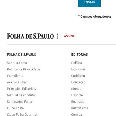
ENVIAR
* Campos obrigatórios
MODAL
500
ASSINE
Folha
de
S.Paulo
FOLHA DE S.PAULO
EDITORIAS
Sobre a Folha
Política
Política de Privacidade
Economia
Expediente
Cotidiano
Acervo Folha
Educação
Princípios Editoriais
Mundo
Manual de conduta
Esporte
Seminários Folha
Ilustrada
Clube Folha
Ilustríssima
Clube Folha Gourmet
Comida